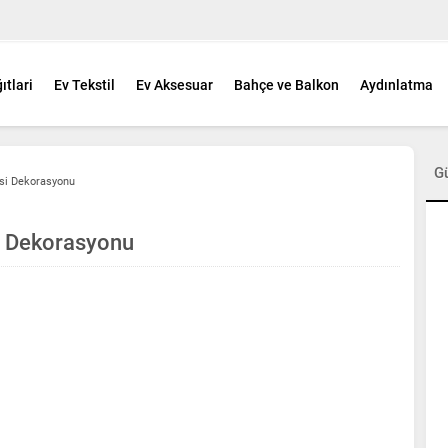
ıtlari
Ev Tekstil
Ev Aksesuar
Bahçe ve Balkon
Aydınlatma
G
esi Dekorasyonu
si Dekorasyonu