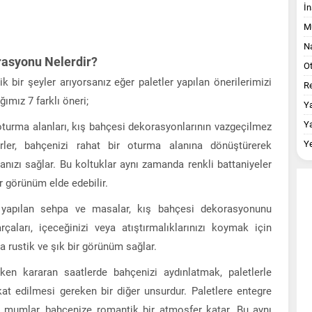
İn
M
Na
rasyonu Nelerdir?
O
k bir şeyler arıyorsanız eğer paletler yapılan önerilerimizi
Re
ğımız 7 farklı öneri;
Y
Y
oturma alanları, kış bahçesi dekorasyonlarının vazgeçilmez
Y
erler, bahçenizi rahat bir oturma alanına dönüştürerek
anızı sağlar. Bu koltuklar aynı zamanda renkli battaniyeler
r görünüm elde edebilir.
 yapılan sehpa ve masalar, kış bahçesi dekorasyonunu
aları, içeceğinizi veya atıştırmalıklarınızı koymak için
rustik ve şık bir görünüm sağlar.
ken kararan saatlerde bahçenizi aydınlatmak, paletlerle
at edilmesi gereken bir diğer unsurdur. Paletlere entegre
a mumlar, bahçenize romantik bir atmosfer katar. Bu aynı