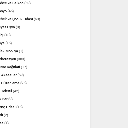
ahçe ve Balkon
(59)
anyo
(45)
ebek ve Çocuk Odası
(63)
eyaz Eşya
(9)
lgi
(13)
oya
(16)
lek Mobilya
(1)
ekorasyon
(383)
var Kağıtlari
(17)
v Aksesuar
(59)
v Düzenleme
(26)
 Tekstil
(42)
kirler
(9)
enç Odası
(16)
lı
(2)
ea
(1)