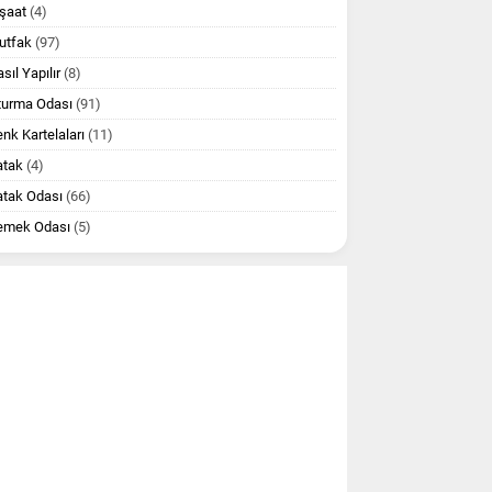
şaat
(4)
utfak
(97)
sıl Yapılır
(8)
turma Odası
(91)
nk Kartelaları
(11)
atak
(4)
atak Odası
(66)
emek Odası
(5)