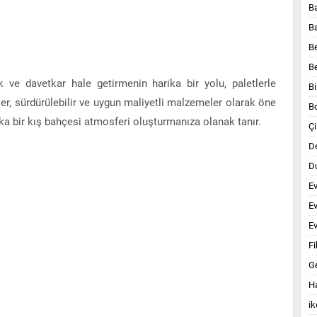
B
B
B
B
k ve davetkar hale getirmenin harika bir yolu, paletlerle
Bi
ler, sürdürülebilir ve uygun maliyetli malzemeler olarak öne
B
rika bir kış bahçesi atmosferi oluşturmanıza olanak tanır.
Çi
D
Du
E
E
Ev
Fi
G
Ha
ik