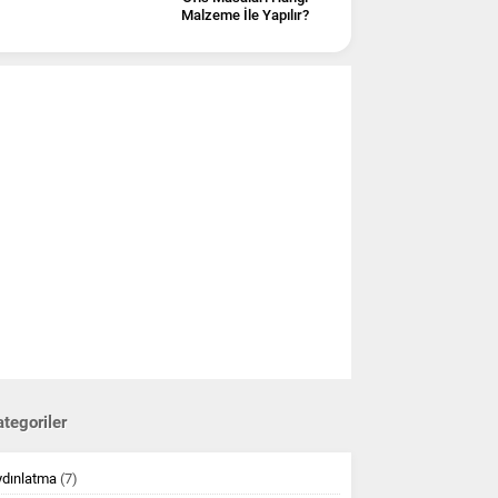
Malzeme İle Yapılır?
tegoriler
ydınlatma
(7)