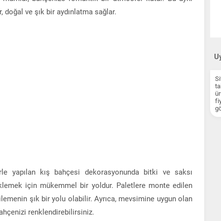
 doğal ve şık bir aydınlatma sağlar.
Uy
Si
ta
ür
fi
gö
rle yapılan kış bahçesi dekorasyonunda bitki ve saksı
 eklemek için mükemmel bir yoldur. Paletlere monte edilen
gilemenin şık bir yolu olabilir. Ayrıca, mevsimine uygun olan
ahçenizi renklendirebilirsiniz.