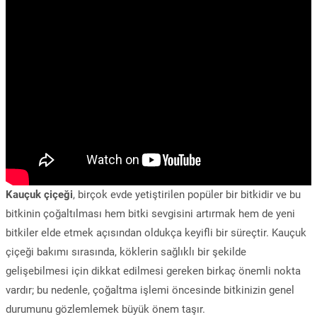
Kauçuk çiçeği
, birçok evde yetiştirilen popüler bir bitkidir ve bu
bitkinin çoğaltılması hem bitki sevgisini artırmak hem de yeni
bitkiler elde etmek açısından oldukça keyifli bir süreçtir. Kauçuk
çiçeği bakımı sırasında, köklerin sağlıklı bir şekilde
gelişebilmesi için dikkat edilmesi gereken birkaç önemli nokta
vardır; bu nedenle, çoğaltma işlemi öncesinde bitkinizin genel
durumunu gözlemlemek büyük önem taşır.