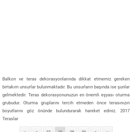
Balkon ve teras dekorasyonlarında dikkat etmemiz gereken
birtakım unsurlar bulunmaktadır. Bu unsurların başında ise şunlar
gelmektedir. Teras dekorasyonunuzun en önemli eşyası oturma
grubudur. Oturma gruplarını tercih etmeden önce terasınızın
boyutlarını göz önünde bulundurarak hareket ediniz. 2017
Teraslar
«
<
27
28
29
30
>
»