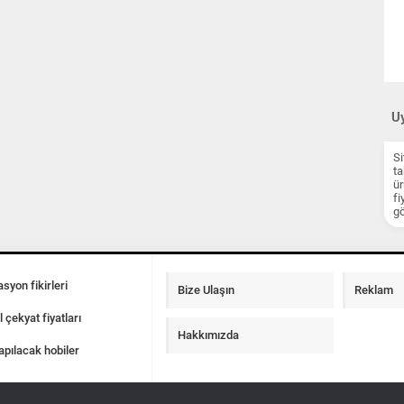
Uy
Si
ta
ür
fi
gö
syon fikirleri
Bize Ulaşın
Reklam
l çekyat fiyatları
Hakkımızda
apılacak hobiler