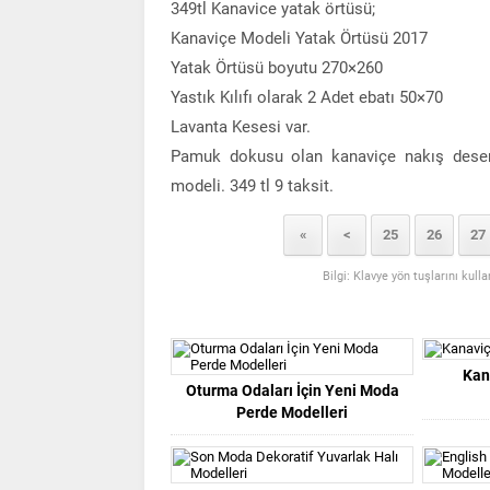
349tl Kanavice yatak örtüsü;
Kanaviçe Modeli Yatak Örtüsü 2017
Yatak Örtüsü boyutu 270×260
Yastık Kılıfı olarak 2 Adet ebatı 50×70
Lavanta Kesesi var.
Pamuk dokusu olan kanaviçe nakış deseni 
modeli. 349 tl 9 taksit.
«
<
25
26
27
Bilgi: Klavye yön tuşlarını kull
Kan
Oturma Odaları İçin Yeni Moda
Perde Modelleri