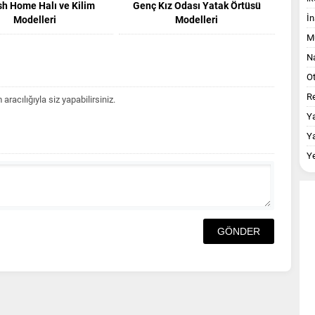
sh Home Halı ve Kilim
Genç Kız Odası Yatak Örtüsü
İn
Modelleri
Modelleri
M
Na
O
Re
acılığıyla siz yapabilirsiniz.
Y
Y
Y