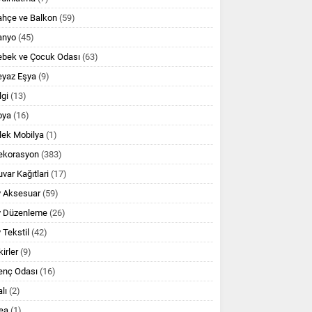
ahçe ve Balkon
(59)
anyo
(45)
ebek ve Çocuk Odası
(63)
eyaz Eşya
(9)
lgi
(13)
oya
(16)
lek Mobilya
(1)
ekorasyon
(383)
var Kağıtlari
(17)
v Aksesuar
(59)
v Düzenleme
(26)
 Tekstil
(42)
kirler
(9)
enç Odası
(16)
lı
(2)
ea
(1)