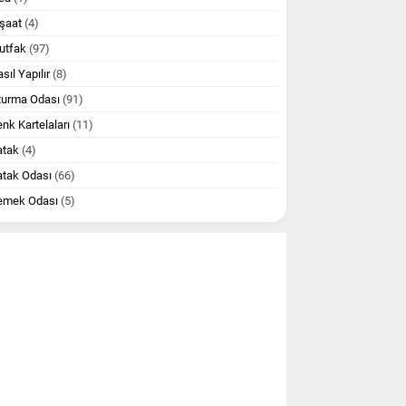
şaat
(4)
utfak
(97)
sıl Yapılır
(8)
turma Odası
(91)
nk Kartelaları
(11)
atak
(4)
atak Odası
(66)
emek Odası
(5)