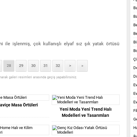
B
B
B
B
Bi
ile işlenmiş, çok kullanışlı elyaf sız şık yatak örtüsü
B
Çi
28
29
30
31
32
>
»
D
Du
anarak galeri resimleri arasında geçiş yapabilirsiniz.
E
E
Ev
aviçe Masa Örtüleri
Yeni Moda Yeni Trend Halı
Fi
Modelleri ve Tasarımları
G
Ha
ik