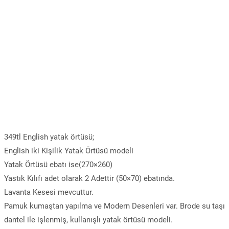
349tl English yatak örtüsü;
English iki Kişilik Yatak Örtüsü modeli
Yatak Örtüsü ebatı ise(270×260)
Yastık Kılıfı adet olarak 2 Adettir (50×70) ebatında.
Lavanta Kesesi mevcuttur.
Pamuk kumaştan yapılma ve Modern Desenleri var. Brode su taşı
dantel ile işlenmiş, kullanışlı yatak örtüsü modeli.