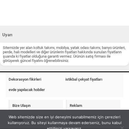
Uyarı
Sitemizde yer alan koltuk takımı, mobilya, yatak odası takımı, banyo ürünleri,
perde, halı modelleri ve diğer ürünlerin fiyatları hakkında sunulan fiyatların
şuanda ki fiyatlar olduğuna garanti vermez. Ürünün satış firması ile
görüşerek güncel fiyatını öğrenebilirsiniz.
Dekorasyon fikirleri
istikbal çekyat fiyatları
evde yapılacak hobiler
Bize Ulaşın
Reklam
Web sitemizde size en iyi deneyimi sunabilmemiz için çerezleri
Gizlilik
Hakkımızda
kullanıyoruz. Bu siteyi kullanmaya devam ederseniz, bunu kabul
ettiğinizi varsayarız.