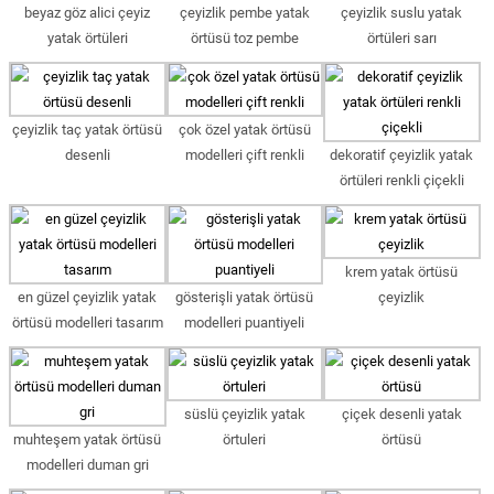
beyaz göz alici çeyiz
çeyizlik pembe yatak
çeyizlik suslu yatak
yatak örtüleri
örtüsü toz pembe
örtüleri sarı
çeyizlik taç yatak örtüsü
çok özel yatak örtüsü
desenli
modelleri çift renkli
dekoratif çeyizlik yatak
örtüleri renkli çiçekli
krem yatak örtüsü
en güzel çeyizlik yatak
gösterişli yatak örtüsü
çeyizlik
örtüsü modelleri tasarım
modelleri puantiyeli
süslü çeyizlik yatak
çiçek desenli yatak
muhteşem yatak örtüsü
örtuleri
örtüsü
modelleri duman gri