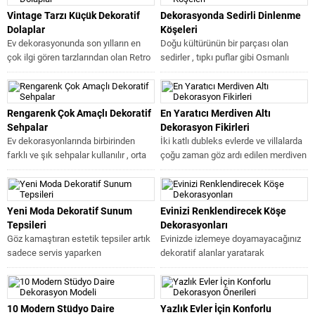
Vintage Tarzı Küçük Dekoratif
Dekorasyonda Sedirli Dinlenme
Dolaplar
Köşeleri
Ev dekorasyonunda son yılların en
Doğu kültürünün bir parçası olan
çok ilgi gören tarzlarından olan Retro
sedirler , tıpkı puflar gibi Osmanlı
ve Vintage stili dekorasyonlar...
döneminin tasarımlarıdır . Osmanlı...
Rengarenk Çok Amaçlı Dekoratif
En Yaratıcı Merdiven Altı
Sehpalar
Dekorasyon Fikirleri
Ev dekorasyonlarında birbirinden
İki katlı dubleks evlerde ve villalarda
farklı ve şık sehpalar kullanılır , orta
çoğu zaman göz ardı edilen merdiven
sehpalar oturma gruplarının olmaz
altları boş kalan...
sa...
Yeni Moda Dekoratif Sunum
Evinizi Renklendirecek Köşe
Tepsileri
Dekorasyonları
Göz kamaştıran estetik tepsiler artık
Evinizde izlemeye doyamayacağınız
sadece servis yaparken
dekoratif alanlar yaratarak
kullandığımız tasarımlar olmaktan
dekorasyonun şıklığını ikiye
çıkıp evimizin dekorasyonunda da...
katlayabilirsiniz . Sıradan
dekorasyonlara bile hayat...
10 Modern Stüdyo Daire
Yazlık Evler İçin Konforlu