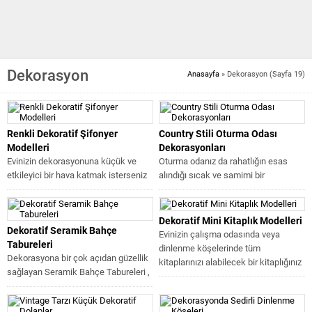
Dekorasyon
Anasayfa
»
Dekorasyon
(Sayfa 19)
Renkli Dekoratif Şifonyer
Country Stili Oturma Odası
Modelleri
Dekorasyonları
Evinizin dekorasyonuna küçük ve
Oturma odanız da rahatlığın esas
etkileyici bir hava katmak isterseniz
alındığı sıcak ve samimi bir
şifonyer tasarımı mobilyalar tam
dekorasyon yaratmak istiyorsanız ,
aradığınız ürünler...
Country...
Dekoratif Mini Kitaplık Modelleri
Dekoratif Seramik Bahçe
Evinizin çalışma odasında veya
Tabureleri
dinlenme köşelerinde tüm
Dekorasyona bir çok açıdan güzellik
kitaplarınızı alabilecek bir kitaplığınız
sağlayan Seramik Bahçe Tabureleri ,
olsa bile , bazen...
zarif görünümlerinin getirdiği estetik
kadar...