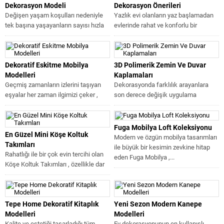
Dekorasyon Modeli
Dekorasyon Önerileri
Değişen yaşam koşulları nedeniyle
Yazlık evi olanların yaz başlamadan
tek başına yaşayanların sayısı hızla
evlerinde rahat ve konforlu bir
artıyor hal böyle olunca da yaşam...
dekorasyon yapmaları için birbirinden
güzel...
Dekoratif Eskitme Mobilya
3D Polimerik Zemin Ve Duvar
Modelleri
Kaplamaları
Geçmiş zamanların izlerini taşıyan
Dekorasyonda farklılık arayanlara
eşyalar her zaman ilgimizi çeker ,
son derece değişik uygulama
eski bir halı , ahşap...
biçimleri ile birbirinden etkileyici
alternatifler sunan 3D Polimerik...
Fuga Mobilya Loft Koleksiyonu
En Güzel Mini Köşe Koltuk
Modern ve özgün mobilya tasarımları
Takımları
ile büyük bir kesimin zevkine hitap
Rahatlığı ile bir çok evin tercihi olan
eden Fuga Mobilya ,...
Köşe Koltuk Takımları , özellikle dar
ve küçük...
Tepe Home Dekoratif Kitaplık
Yeni Sezon Modern Kanepe
Modelleri
Modelleri
Kalite ve estetiği tasarladığı tüm
Ev dekorasyonunun en kullanışlı