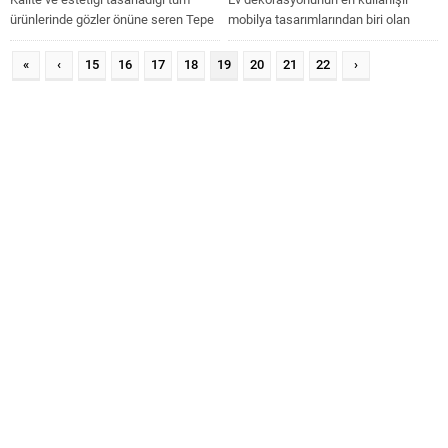
ürünlerinde gözler önüne seren Tepe
mobilya tasarımlarından biri olan
Home , 1969 yılından beri...
kanepeler , oturma odalarında
gerektiğinde açılıp yatak...
«
‹
15
16
17
18
19
20
21
22
›