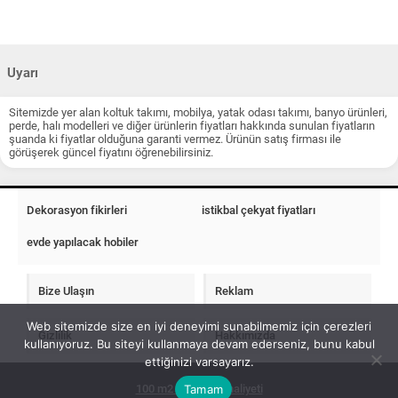
Uyarı
Sitemizde yer alan koltuk takımı, mobilya, yatak odası takımı, banyo ürünleri,
perde, halı modelleri ve diğer ürünlerin fiyatları hakkında sunulan fiyatların
şuanda ki fiyatlar olduğuna garanti vermez. Ürünün satış firması ile
görüşerek güncel fiyatını öğrenebilirsiniz.
Dekorasyon fikirleri
istikbal çekyat fiyatları
evde yapılacak hobiler
Bize Ulaşın
Reklam
Web sitemizde size en iyi deneyimi sunabilmemiz için çerezleri
Gizlilik
Hakkımızda
kullanıyoruz. Bu siteyi kullanmaya devam ederseniz, bunu kabul
ettiğinizi varsayarız.
Tamam
100 m2 ev insaat maliyeti