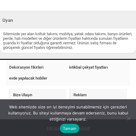
Uyarı
Sitemizde yer alan koltuk takımı, mobilya, yatak odası takımı, banyo ürünleri,
perde, halı modelleri ve diğer ürünlerin fiyatları hakkında sunulan fiyatların
şuanda ki fiyatlar olduğuna garanti vermez. Ürünün satış firması ile
görüşerek güncel fiyatını öğrenebilirsiniz.
Dekorasyon fikirleri
istikbal çekyat fiyatları
evde yapılacak hobiler
Bize Ulaşın
Reklam
Web sitemizde size en iyi deneyimi sunabilmemiz için çerezleri
Gizlilik
Hakkımızda
kullanıyoruz. Bu siteyi kullanmaya devam ederseniz, bunu kabul
ettiğinizi varsayarız.
Tamam
100 m2 ev insaat maliyeti