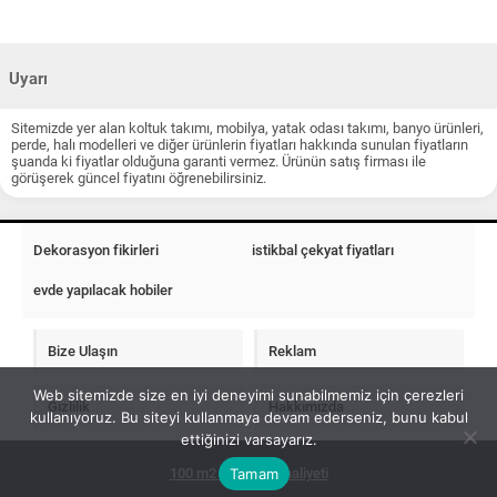
Uyarı
Sitemizde yer alan koltuk takımı, mobilya, yatak odası takımı, banyo ürünleri,
perde, halı modelleri ve diğer ürünlerin fiyatları hakkında sunulan fiyatların
şuanda ki fiyatlar olduğuna garanti vermez. Ürünün satış firması ile
görüşerek güncel fiyatını öğrenebilirsiniz.
Dekorasyon fikirleri
istikbal çekyat fiyatları
evde yapılacak hobiler
Bize Ulaşın
Reklam
Web sitemizde size en iyi deneyimi sunabilmemiz için çerezleri
Gizlilik
Hakkımızda
kullanıyoruz. Bu siteyi kullanmaya devam ederseniz, bunu kabul
ettiğinizi varsayarız.
Tamam
100 m2 ev insaat maliyeti