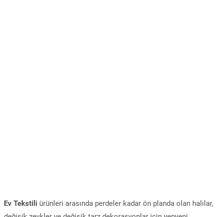
Ev Tekstili
ürünleri arasında perdeler kadar ön planda olan halılar,
değişik zevkler ve değişik tarz dekorasyonlar için yepyeni