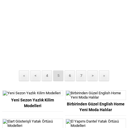
«
<
4
5
6
7
>
»
Yeni Sezon Yazlık Kilim
Birbirinden Güzel English Home
Modelleri
Yeni Moda Halılar