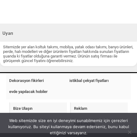
Uyarı
Sitemizde yer alan koltuk takımı, mobilya, yatak odası takımı, banyo ürünleri,
perde, halı modelleri ve diğer ürünlerin fiyatları hakkında sunulan fiyatların
şuanda ki fiyatlar olduğuna garanti vermez. Ürünün satış firması ile
görüşerek güncel fiyatını öğrenebilirsiniz.
Dekorasyon fikirleri
istikbal çekyat fiyatları
evde yapılacak hobiler
Bize Ulaşın
Reklam
Web sitemizde size en iyi deneyimi sunabilmemiz için çerezleri
Gizlilik
Hakkımızda
kullanıyoruz. Bu siteyi kullanmaya devam ederseniz, bunu kabul
ettiğinizi varsayarız.