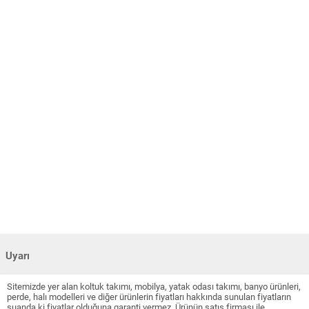
Uyarı
Sitemizde yer alan koltuk takımı, mobilya, yatak odası takımı, banyo ürünleri,
perde, halı modelleri ve diğer ürünlerin fiyatları hakkında sunulan fiyatların
şuanda ki fiyatlar olduğuna garanti vermez. Ürünün satış firması ile