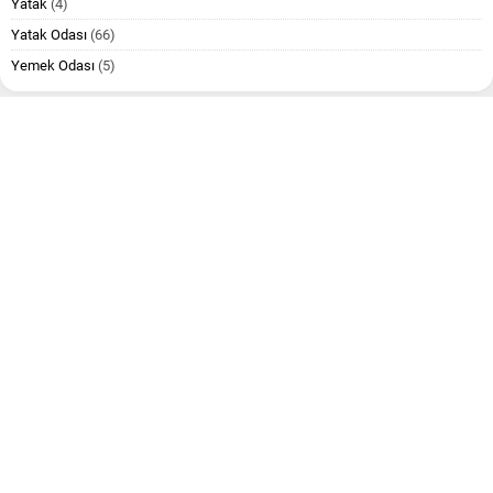
Yatak
(4)
Yatak Odası
(66)
Yemek Odası
(5)