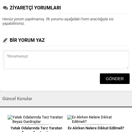
ZİYARETÇİ YORUMLARI
Henüz yorum yapılmamış. İlk yorumu aşağıdaki form aracılığıyla siz
yapabilirsiniz.
BİR YORUM YAZ
Güncel Konular
Yatak Odalarında Tarz Yaratan
Ev Alırken Nelere Dikkat Edilmeli?