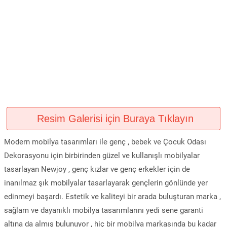
Resim Galerisi için Buraya Tıklayın
Modern mobilya tasarımları ile genç , bebek ve Çocuk Odası
Dekorasyonu için birbirinden güzel ve kullanışlı mobilyalar
tasarlayan Newjoy , genç kızlar ve genç erkekler için de
inanılmaz şık mobilyalar tasarlayarak gençlerin gönlünde yer
edinmeyi başardı. Estetik ve kaliteyi bir arada buluşturan marka ,
sağlam ve dayanıklı mobilya tasarımlarını yedi sene garanti
altına da almış bulunuyor , hiç bir mobilya markasında bu kadar