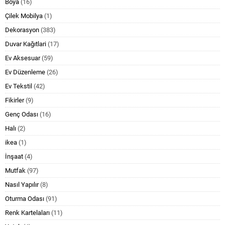
Boya
(16)
Çilek Mobilya
(1)
Dekorasyon
(383)
Duvar Kağıtlari
(17)
Ev Aksesuar
(59)
Ev Düzenleme
(26)
Ev Tekstil
(42)
Fikirler
(9)
Genç Odası
(16)
Halı
(2)
ikea
(1)
İnşaat
(4)
Mutfak
(97)
Nasıl Yapılır
(8)
Oturma Odası
(91)
Renk Kartelaları
(11)