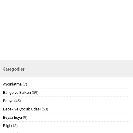
Kategoriler
Aydınlatma
(7)
Bahçe ve Balkon
(59)
Banyo
(45)
Bebek ve Çocuk Odası
(63)
Beyaz Eşya
(9)
Bilgi
(13)