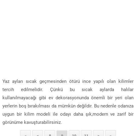
Yaz ayları sıcak geçmesinden ötürü ince yapılı olan kilimler
tercih edilmelidir. Çünkü bu sıcak aylarda halılar
kullanılmayacağı gibi ev dekorasyonunda önemli bir yeri olan
yerlerin boş bırakılması da mümkün değildir. Bu nedenle odanıza
uygun bir kilim modeli ile odayı daha şık,modern ve zarif bir
görünüme kavuşturabilirsiniz.
«
<
8
9
10
11
>
»