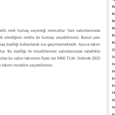
B
B
B
B
arklı renk kumaş seçeneği mevcuttur. Yani salonlarınızda
Bi
k istediğiniz renkte bir kumaşı seçebilirsiniz. Bunun yanı
B
aş özelliği kullanılarak sıvı geçirmemektedir. Ayrıca takım
Çi
. Bu özelliği ile misafirlerinizi salonlarınızda rahatlıkla
D
 olan bu salon takımının fiyatı ise 5400 TL’dir. Sizlerde 2023
Du
n takımı modelini seçebilirsiniz.
E
E
Ev
Fi
G
Ha
ik