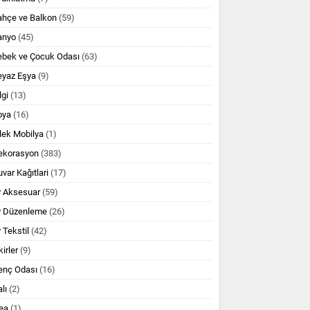
ahçe ve Balkon
(59)
anyo
(45)
ebek ve Çocuk Odası
(63)
eyaz Eşya
(9)
lgi
(13)
oya
(16)
lek Mobilya
(1)
ekorasyon
(383)
var Kağıtlari
(17)
v Aksesuar
(59)
v Düzenleme
(26)
 Tekstil
(42)
kirler
(9)
enç Odası
(16)
lı
(2)
ea
(1)