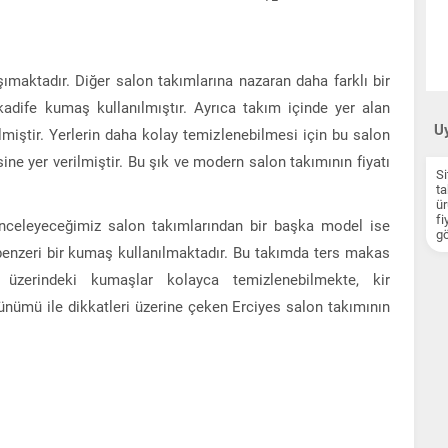
ımaktadır. Diğer salon takımlarına nazaran daha farklı bir
dife kumaş kullanılmıştır. Ayrıca takım içinde yer alan
Uy
lmiştir. Yerlerin daha kolay temizlenebilmesi için bu salon
ne yer verilmiştir. Bu şık ve modern salon takımının fiyatı
Si
ta
ür
fi
inceleyeceğimiz salon takımlarından bir başka model ise
gö
 benzeri bir kumaş kullanılmaktadır. Bu takımda ters makas
n üzerindeki kumaşlar kolayca temizlenebilmekte, kir
nümü ile dikkatleri üzerine çeken Erciyes salon takımının