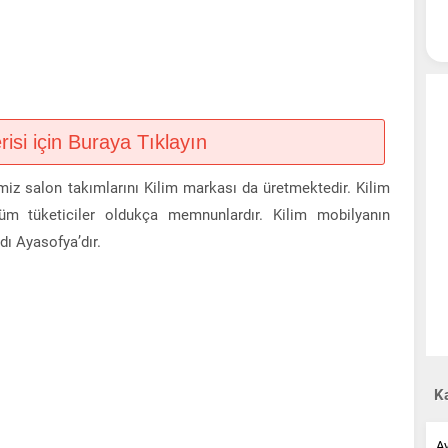
si için Buraya Tıklayın
miz salon takımlarını Kilim markası da üretmektedir. Kilim
m tüketiciler oldukça memnunlardır. Kilim mobilyanın
dı Ayasofya’dır.
Ka
A