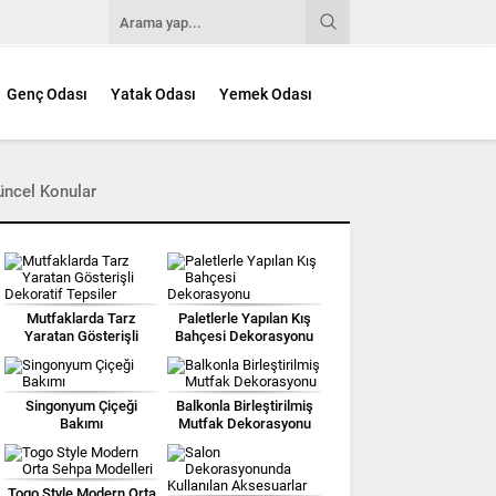
Genç Odası
Yatak Odası
Yemek Odası
üncel Konular
Mutfaklarda Tarz
Paletlerle Yapılan Kış
Yaratan Gösterişli
Bahçesi Dekorasyonu
Dekoratif Tepsiler
Singonyum Çiçeği
Balkonla Birleştirilmiş
Bakımı
Mutfak Dekorasyonu
Togo Style Modern Orta