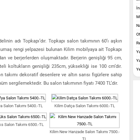
İn
M
Na
O
elinin adı Topkapı’dır. Topkapı salon takımının 60’ı aşkın
Re
kumaş rengi yelpazesi bulunan Kilim mobilyaya ait Topkapı
Y
dan ve berjerlerden oluşmaktadır. Berjerin genişliği 95 cm,
Y
teli koltukların genişliği 235cm, yüksekliği ise 100 cm’dir.
Y
 takımı dekoratif desenlere ve altın sarısı figürlere sahip
nüm sergilemektedir. Bu salon takımının fiyatı 7400 TL’dir.
a Salon Takımı 5400.-TL
Kilim Datça Salon Takımı 6000.-TL
ks Salon Takımı 6500.-TL
Kilim New Hanzade Salon Takımı 7500.-
TL