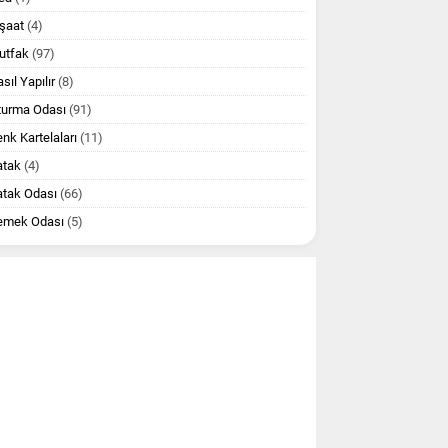
şaat
(4)
utfak
(97)
sıl Yapılır
(8)
turma Odası
(91)
nk Kartelaları
(11)
atak
(4)
atak Odası
(66)
emek Odası
(5)