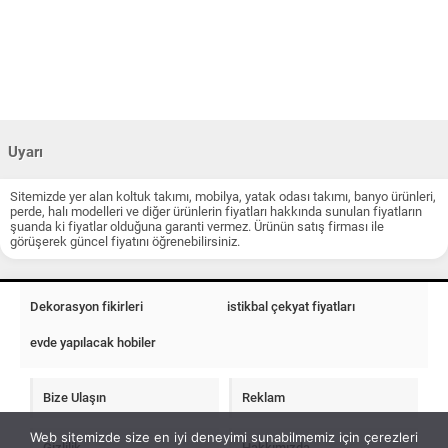
Uyarı
Sitemizde yer alan koltuk takımı, mobilya, yatak odası takımı, banyo ürünleri,
perde, halı modelleri ve diğer ürünlerin fiyatları hakkında sunulan fiyatların
şuanda ki fiyatlar olduğuna garanti vermez. Ürünün satış firması ile
görüşerek güncel fiyatını öğrenebilirsiniz.
Dekorasyon fikirleri
istikbal çekyat fiyatları
evde yapılacak hobiler
Bize Ulaşın
Reklam
Web sitemizde size en iyi deneyimi sunabilmemiz için çerezleri
Gizlilik
Hakkımızda