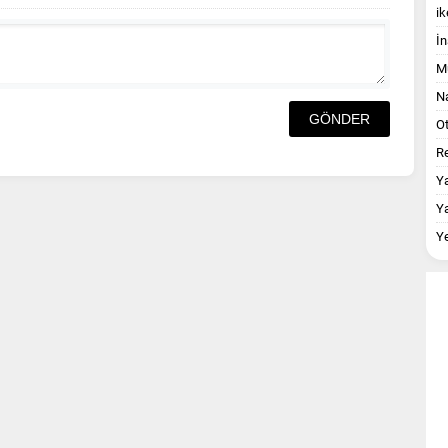
ik
İn
M
Na
O
Re
Y
Y
Y