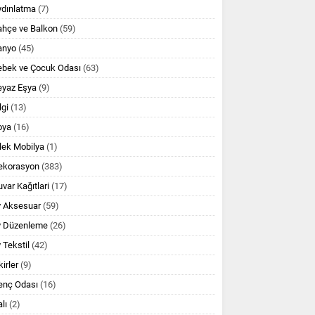
ydınlatma
(7)
ahçe ve Balkon
(59)
anyo
(45)
ebek ve Çocuk Odası
(63)
eyaz Eşya
(9)
lgi
(13)
oya
(16)
lek Mobilya
(1)
ekorasyon
(383)
var Kağıtlari
(17)
v Aksesuar
(59)
v Düzenleme
(26)
 Tekstil
(42)
kirler
(9)
enç Odası
(16)
lı
(2)