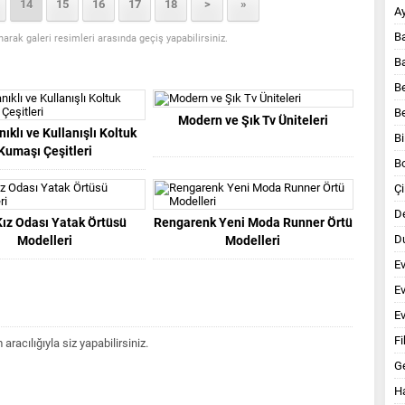
14
15
16
17
18
>
»
A
B
anarak galeri resimleri arasında geçiş yapabilirsiniz.
B
B
B
Modern ve Şık Tv Üniteleri
ıklı ve Kullanışlı Koltuk
Bi
Kumaşı Çeşitleri
B
Çi
D
ız Odası Yatak Örtüsü
Rengarenk Yeni Moda Runner Örtü
Du
Modelleri
Modelleri
E
E
Ev
Fi
acılığıyla siz yapabilirsiniz.
G
Ha