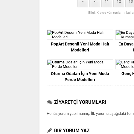
«
<
11
12
13
Bilgi: Klavye yön tuşlarını kull
PopArt Desenli Yeni Moda Halı
En Dayan
Modelleri
Oturma Odaları İçin Yeni Moda
Genç K
Perde Modelleri
ZİYARETÇİ YORUMLARI
Henüz yorum yapılmamış. İlk yorumu aşağıdaki form ar
BİR YORUM YAZ