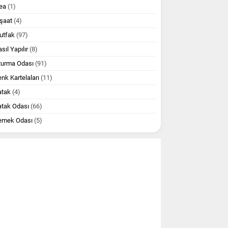
ea
(1)
şaat
(4)
utfak
(97)
sıl Yapılır
(8)
turma Odası
(91)
nk Kartelaları
(11)
atak
(4)
atak Odası
(66)
emek Odası
(5)