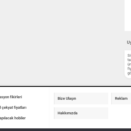
Uy
Si
ta
ür
fi
gö
syon fikirleri
Bize Ulaşın
Reklam
l çekyat fiyatları
Hakkımızda
apılacak hobiler