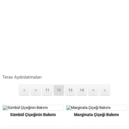
Teras Aydınlatmaları
«
<
11
12
13
14
>
»
Sümbül Çiçeğinin Bakımı
Marginata Çiçeği Bakımı