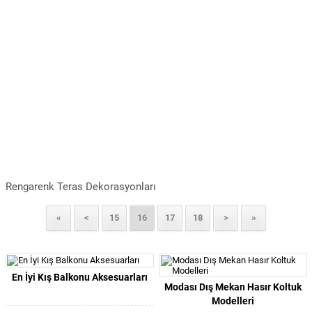
Rengarenk Teras Dekorasyonları
«
<
15
16
17
18
>
»
En İyi Kış Balkonu Aksesuarları
Modası Dış Mekan Hasır Koltuk
Modelleri