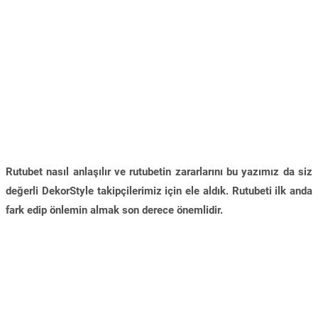
Rutubet nasıl anlaşılır ve rutubetin zararlarını bu yazımız da siz
değerli DekorStyle takipçilerimiz için ele aldık. Rutubeti ilk anda
fark edip önlemin almak son derece önemlidir.