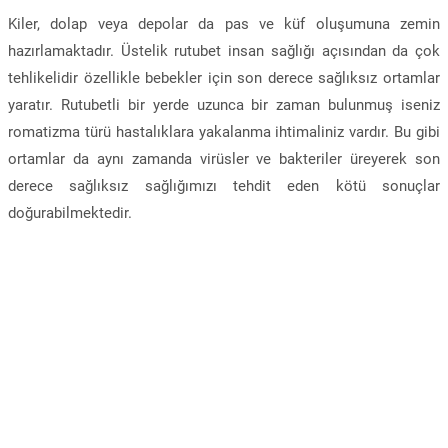
Kiler, dolap veya depolar da pas ve küf oluşumuna zemin
hazırlamaktadır. Üstelik rutubet insan sağlığı açısından da çok
tehlikelidir özellikle bebekler için son derece sağlıksız ortamlar
yaratır. Rutubetli bir yerde uzunca bir zaman bulunmuş iseniz
romatizma türü hastalıklara yakalanma ihtimaliniz vardır. Bu gibi
ortamlar da aynı zamanda virüsler ve bakteriler üreyerek son
derece sağlıksız sağlığımızı tehdit eden kötü sonuçlar
doğurabilmektedir.