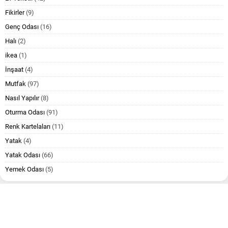
Fikirler
(9)
Genç Odası
(16)
Halı
(2)
ikea
(1)
İnşaat
(4)
Mutfak
(97)
Nasıl Yapılır
(8)
Oturma Odası
(91)
Renk Kartelaları
(11)
Yatak
(4)
Yatak Odası
(66)
Yemek Odası
(5)