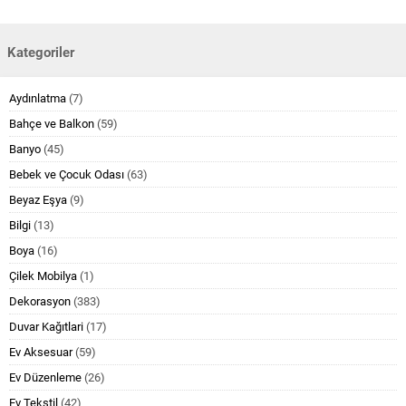
Kategoriler
Aydınlatma
(7)
Bahçe ve Balkon
(59)
Banyo
(45)
Bebek ve Çocuk Odası
(63)
Beyaz Eşya
(9)
Bilgi
(13)
Boya
(16)
Çilek Mobilya
(1)
Dekorasyon
(383)
Duvar Kağıtlari
(17)
Ev Aksesuar
(59)
Ev Düzenleme
(26)
Ev Tekstil
(42)