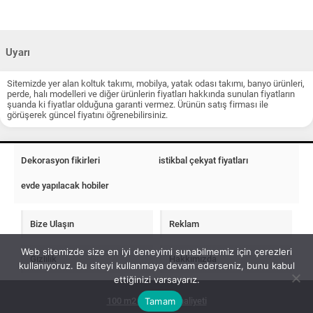
Uyarı
Sitemizde yer alan koltuk takımı, mobilya, yatak odası takımı, banyo ürünleri,
perde, halı modelleri ve diğer ürünlerin fiyatları hakkında sunulan fiyatların
şuanda ki fiyatlar olduğuna garanti vermez. Ürünün satış firması ile
görüşerek güncel fiyatını öğrenebilirsiniz.
Dekorasyon fikirleri
istikbal çekyat fiyatları
evde yapılacak hobiler
Bize Ulaşın
Reklam
Web sitemizde size en iyi deneyimi sunabilmemiz için çerezleri
Gizlilik
Hakkımızda
kullanıyoruz. Bu siteyi kullanmaya devam ederseniz, bunu kabul
ettiğinizi varsayarız.
Tamam
100 m2 ev insaat maliyeti