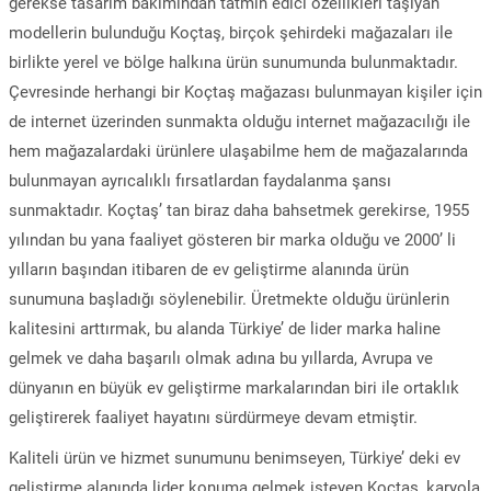
gerekse tasarım bakımından tatmin edici özellikleri taşıyan
modellerin bulunduğu Koçtaş, birçok şehirdeki mağazaları ile
birlikte yerel ve bölge halkına ürün sunumunda bulunmaktadır.
Çevresinde herhangi bir Koçtaş mağazası bulunmayan kişiler için
de internet üzerinden sunmakta olduğu internet mağazacılığı ile
hem mağazalardaki ürünlere ulaşabilme hem de mağazalarında
bulunmayan ayrıcalıklı fırsatlardan faydalanma şansı
sunmaktadır. Koçtaş’ tan biraz daha bahsetmek gerekirse, 1955
yılından bu yana faaliyet gösteren bir marka olduğu ve 2000’ li
yılların başından itibaren de ev geliştirme alanında ürün
sunumuna başladığı söylenebilir. Üretmekte olduğu ürünlerin
kalitesini arttırmak, bu alanda Türkiye’ de lider marka haline
gelmek ve daha başarılı olmak adına bu yıllarda, Avrupa ve
dünyanın en büyük ev geliştirme markalarından biri ile ortaklık
geliştirerek faaliyet hayatını sürdürmeye devam etmiştir.
Kaliteli ürün ve hizmet sunumunu benimseyen, Türkiye’ deki ev
geliştirme alanında lider konuma gelmek isteyen Koçtaş, karyola