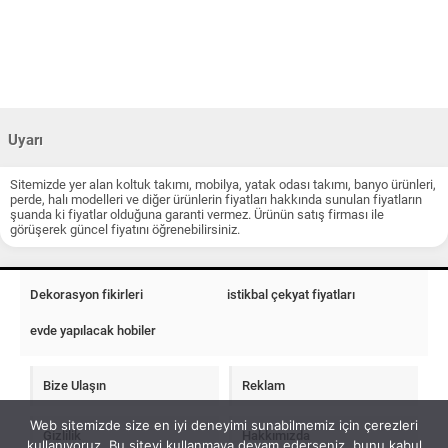
Uyarı
Sitemizde yer alan koltuk takımı, mobilya, yatak odası takımı, banyo ürünleri,
perde, halı modelleri ve diğer ürünlerin fiyatları hakkında sunulan fiyatların
şuanda ki fiyatlar olduğuna garanti vermez. Ürünün satış firması ile
görüşerek güncel fiyatını öğrenebilirsiniz.
Dekorasyon fikirleri
istikbal çekyat fiyatları
evde yapılacak hobiler
Bize Ulaşın
Reklam
Web sitemizde size en iyi deneyimi sunabilmemiz için çerezleri
Gizlilik
Hakkımızda
kullanıyoruz. Bu siteyi kullanmaya devam ederseniz, bunu kabul