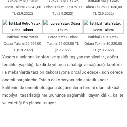
İstikbal Misty Yatak
İstikbal Vista Yatak
İstikbal Mary Yatak
Odası Takımı 26.342,00
Odası Takımı 17.075,00
Odası Takımı 30.036,00
TL (2.9.2022)
TL (2.9.2022)
TL (2.9.2022)
İstikbal Retro Yatak
Lorea Yatak Odası
İstikbal Talia Yatak
Odası Takımı 26.594,00
Takımı 26.602,00 TL
Odası Takımı 30.220,00
TL (2.9.2022)
(2.9.2022)
TL (2.9.2022)
Yaşam alanlarına konforu ve şıklığı taşıyan mobilyalar , doğru
tercihler yapıldığı takdirde yıllarca rahatlığı ve sağladığı konforu
ile mekanlarda tarz bir dekorasyona öncülük edecek son derece
önemli parçalardır. Evinin dekorasyonunda estetik kadar
kalitenin de önemli olduğunu düşünenlerin tercihi olan İstikbal
mobilya , tasarladığı her ürününde sağlamlık , dayanıklılık , kalite
ve estetiği ön planda tutuyor.