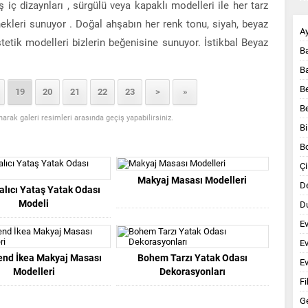
ş iç dizaynları , sürgülü veya kapaklı modelleri ile her tarz
ekleri sunuyor . Doğal ahşabın her renk tonu, siyah, beyaz
A
etik modelleri bizlerin beğenisine sunuyor. İstikbal Beyaz
B
B
B
19
20
21
22
23
>
»
B
anarak galeri resimleri arasında geçiş yapabilirsiniz.
Bi
B
Çi
Makyaj Masası Modelleri
D
alıcı Yataş Yatak Odası
Modeli
Du
E
E
end İkea Makyaj Masası
Bohem Tarzı Yatak Odası
Ev
Modelleri
Dekorasyonları
Fi
G