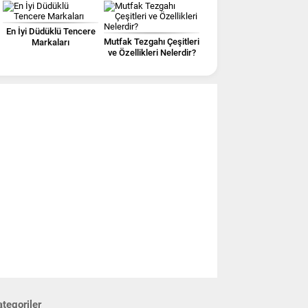
Yenilikçi Fikirler!
En İyi Düdüklü Tencere
Mutfak Tezgahı Çeşitleri
Markaları
ve Özellikleri Nelerdir?
tegoriler