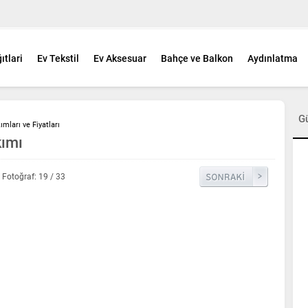
ıtlari
Ev Tekstil
Ev Aksesuar
Bahçe ve Balkon
Aydınlatma
G
mları ve Fiyatları
kımı
Fotoğraf: 19 / 33