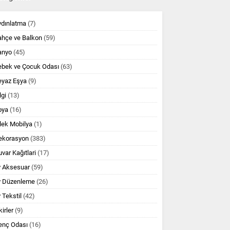
ydınlatma
(7)
ahçe ve Balkon
(59)
anyo
(45)
ebek ve Çocuk Odası
(63)
eyaz Eşya
(9)
lgi
(13)
oya
(16)
lek Mobilya
(1)
ekorasyon
(383)
var Kağıtlari
(17)
v Aksesuar
(59)
v Düzenleme
(26)
 Tekstil
(42)
kirler
(9)
enç Odası
(16)