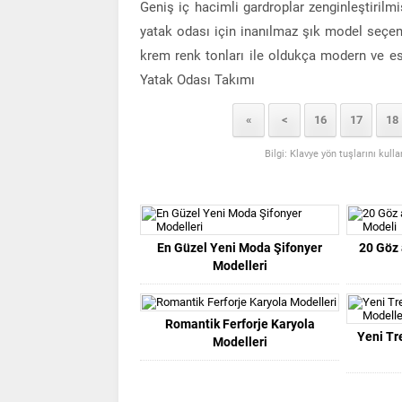
Geniş iç hacimli gardroplar zenginleştirilmi
yatak odası için inanılmaz şık model seçen
krem renk tonları ile oldukça modern ve est
Yatak Odası Takımı
«
<
16
17
18
Bilgi: Klavye yön tuşlarını kull
En Güzel Yeni Moda Şifonyer
20 Göz 
Modelleri
Romantik Ferforje Karyola
Yeni Tr
Modelleri