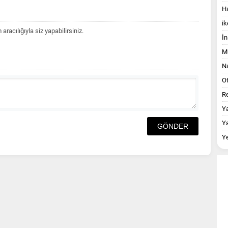
Ha
ik
acılığıyla siz yapabilirsiniz.
İn
M
Na
O
Re
Y
Y
Y