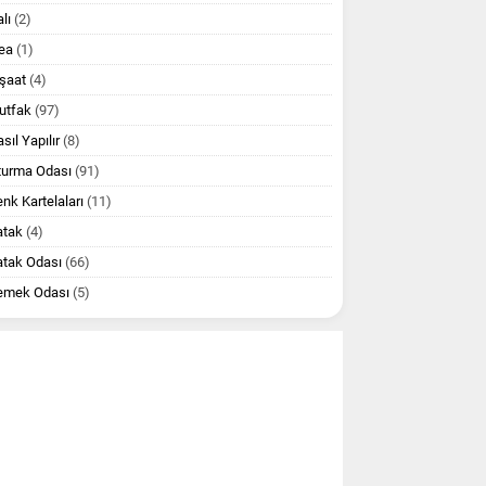
lı
(2)
ea
(1)
şaat
(4)
utfak
(97)
sıl Yapılır
(8)
turma Odası
(91)
nk Kartelaları
(11)
atak
(4)
atak Odası
(66)
emek Odası
(5)