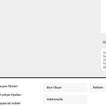
Uy
Si
ta
ür
fi
gö
syon fikirleri
Bize Ulaşın
Reklam
l çekyat fiyatları
Hakkımızda
apılacak hobiler