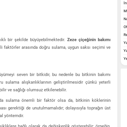
İn
M
Na
O
Re
ıklı bir şekilde büyüyebilmektedir.
Zeze çiçeğinin bakımı
Y
li faktörler arasında doğru sulama, uygun saksı seçimi ve
Y
Y
yümeyi seven bir bitkidir, bu nedenle bu bitkinin bakımı
u sulama alışkanlıklarının geliştirilmesidir çünkü yeterli
lir ve sağlığı olumsuz etkilenebilir.
a sulama önemli bir faktör olsa da, bitkinin köklerinin
sı gerektiği de unutulmamalıdır; dolayısıyla toprağın üst
al yöntemdir.
liklere bağlı olarak da değişkenlik gösterebilir; örneğin,