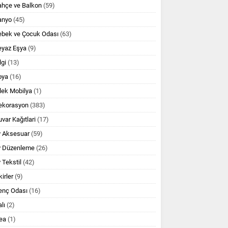
ahçe ve Balkon
(59)
anyo
(45)
ebek ve Çocuk Odası
(63)
eyaz Eşya
(9)
lgi
(13)
oya
(16)
lek Mobilya
(1)
ekorasyon
(383)
var Kağıtlari
(17)
v Aksesuar
(59)
v Düzenleme
(26)
 Tekstil
(42)
kirler
(9)
enç Odası
(16)
lı
(2)
ea
(1)