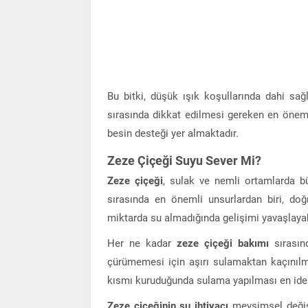
Bu bitki, düşük ışık koşullarında dahi sağl
sırasında dikkat edilmesi gereken en önem
besin desteği yer almaktadır.
Zeze Çiçeği Suyu Sever Mi?
Zeze çiçeği
, sulak ve nemli ortamlarda bü
sırasında en önemli unsurlardan biri, doğr
miktarda su almadığında gelişimi yavaşlayabi
Her ne kadar
zeze çiçeği bakımı
sırasınd
çürümemesi için aşırı sulamaktan kaçınılma
kısmı kuruduğunda sulama yapılması en ide
Zeze çiçeğinin su ihtiyacı
mevsimsel değişik