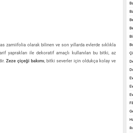
B
B
B
B
Bi
 zamiifolia olarak bilinen ve son yıllarda evlerde sıklıkla
B
zarif yaprakları ile dekoratif amaçlı kullanılan bu bitki, az
Çi
ir.
Zeze çiçeği bakımı
, bitki severler için oldukça kolay ve
D
Du
E
E
Ev
Fi
G
Ha
ik