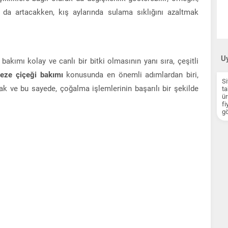
cı da artacakken, kış aylarında sulama sıklığını azaltmak
Uy
, bakımı kolay ve canlı bir bitki olmasının yanı sıra, çeşitli
eze çiçeği bakımı
konusunda en önemli adımlardan biri,
Si
ak ve bu sayede, çoğalma işlemlerinin başarılı bir şekilde
ta
ür
fi
gö