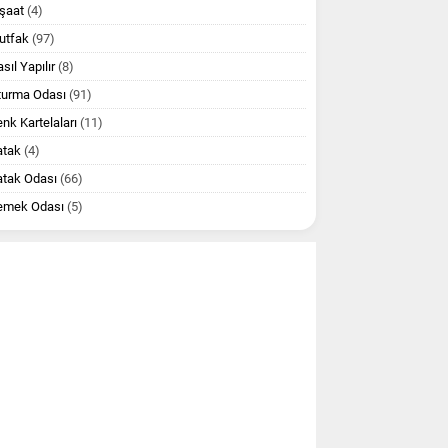
şaat
(4)
utfak
(97)
sıl Yapılır
(8)
turma Odası
(91)
nk Kartelaları
(11)
atak
(4)
atak Odası
(66)
emek Odası
(5)