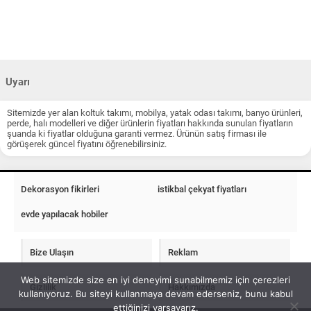
Uyarı
Sitemizde yer alan koltuk takımı, mobilya, yatak odası takımı, banyo ürünleri,
perde, halı modelleri ve diğer ürünlerin fiyatları hakkında sunulan fiyatların
şuanda ki fiyatlar olduğuna garanti vermez. Ürünün satış firması ile
görüşerek güncel fiyatını öğrenebilirsiniz.
Dekorasyon fikirleri
istikbal çekyat fiyatları
evde yapılacak hobiler
Bize Ulaşın
Reklam
Web sitemizde size en iyi deneyimi sunabilmemiz için çerezleri
Gizlilik
Hakkımızda
kullanıyoruz. Bu siteyi kullanmaya devam ederseniz, bunu kabul
ettiğinizi varsayarız.