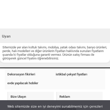
Uyarı
Sitemizde yer alan koltuk takımı, mobilya, yatak odası takımı, banyo ürünleri,
perde, halı modelleri ve diğer ürünlerin fiyatları hakkında sunulan fiyatların
şuanda ki fiyatlar olduğuna garanti vermez. Ürünün satış firması ile
görüşerek güncel fiyatını öğrenebilirsiniz.
Dekorasyon fikirleri
istikbal çekyat fiyatları
evde yapılacak hobiler
Bize Ulaşın
Reklam
Web sitemizde size en iyi deneyimi sunabilmemiz için çerezleri
Gizlilik
Hakkımızda