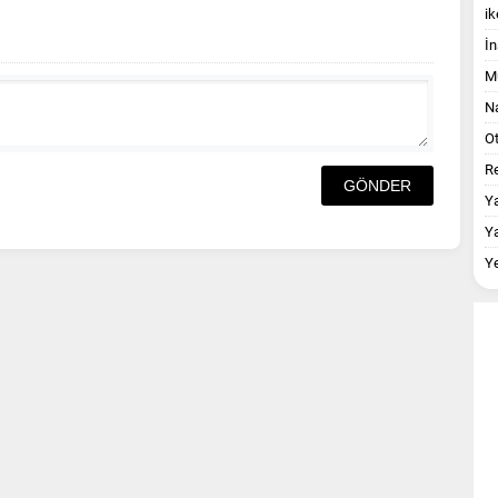
ik
İn
M
Na
O
Re
Y
Y
Y