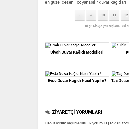
en guzel desenli boyanabilir duvar kagitlari
«
<
10
11
12
Bilgi: Klavye yön tuşlarını kull
Siyah Duvar Kağıdı Modelleri
K
Evde Duvar Kağıdı Nasıl Yapılır?
Taş Desen
ZİYARETÇİ YORUMLARI
Henüz yorum yapılmamış. İlk yorumu aşağıdaki form ar