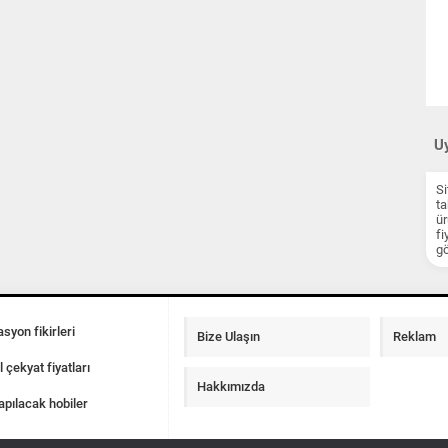
Uy
Si
ta
ür
fi
gö
syon fikirleri
Bize Ulaşın
Reklam
l çekyat fiyatları
Hakkımızda
apılacak hobiler