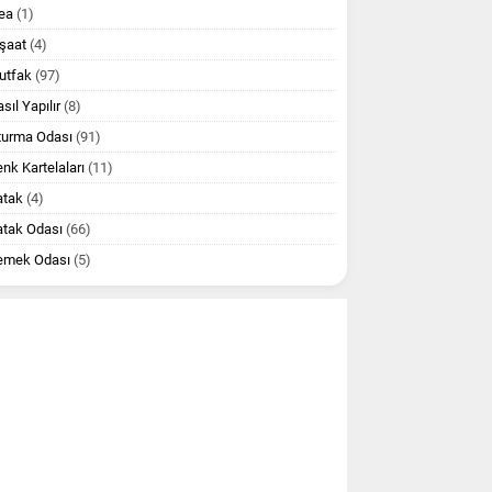
ea
(1)
şaat
(4)
utfak
(97)
sıl Yapılır
(8)
turma Odası
(91)
nk Kartelaları
(11)
atak
(4)
atak Odası
(66)
emek Odası
(5)