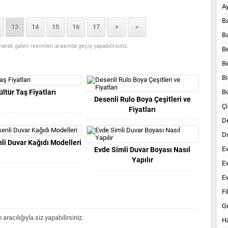
A
B
13
14
15
16
17
>
»
B
anarak galeri resimleri arasında geçiş yapabilirsiniz.
B
B
Bi
ültür Taş Fiyatları
B
Desenli Rulo Boya Çeşitleri ve
Çi
Fiyatları
D
Du
li Duvar Kağıdı Modelleri
E
Evde Simli Duvar Boyası Nasıl
Yapılır
E
Ev
Fi
G
acılığıyla siz yapabilirsiniz.
Ha