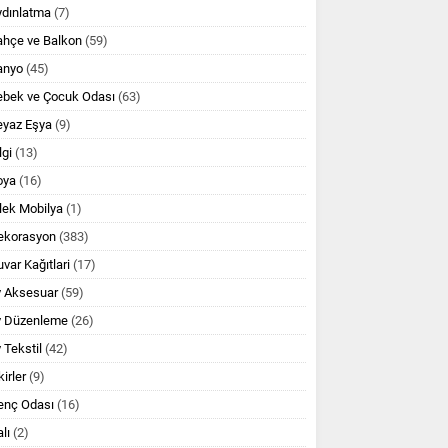
ydınlatma
(7)
ahçe ve Balkon
(59)
anyo
(45)
ebek ve Çocuk Odası
(63)
eyaz Eşya
(9)
lgi
(13)
oya
(16)
lek Mobilya
(1)
ekorasyon
(383)
var Kağıtlari
(17)
v Aksesuar
(59)
v Düzenleme
(26)
 Tekstil
(42)
kirler
(9)
enç Odası
(16)
lı
(2)