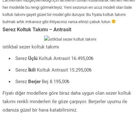
Lacivertten vazgeçilemediği için lacivertin tonları kullanılarak hemen hemen
her modelde bu rengi görmekteyiz. Yeni sezonun en ucuz modeli olan bale
koltuk takımı gayet güzel bir model gibi duruyor. Bu fiyata koltuk takımı
bulmak artık imkansız gibi ihtiyacınız varsa elinizi çabuk tutun
Serez Koltuk Takımı – Antrasit
istikbal sezer koltuk takımı
Serez
Üçlü
Koltuk Antrasit 16.495,00₺
Serez
İkili
Koltuk Antrasit 15.295,00₺
Serez
Berjer
Bej 8.195,00₺
Fiyatı diğer modellere göre biraz daha uygun olan sezer koltuk
takımı renkli minderleri ile göze çarpıyor. Berjerler uyumu ile
odanıza güzel bir hava katabilirsiniz.