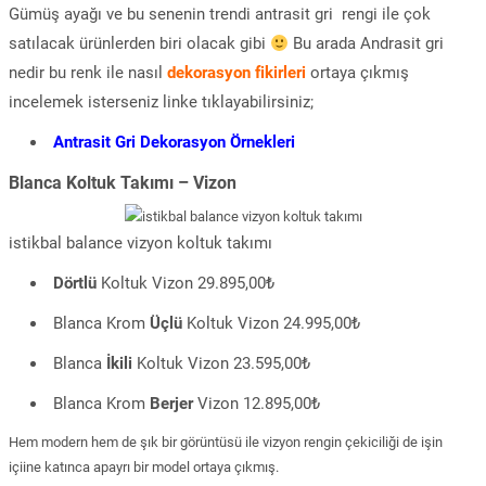
Gümüş ayağı ve bu senenin trendi antrasit gri rengi ile çok
satılacak ürünlerden biri olacak gibi
Bu arada Andrasit gri
nedir bu renk ile nasıl
dekorasyon fikirleri
ortaya çıkmış
incelemek isterseniz linke tıklayabilirsiniz;
Antrasit Gri Dekorasyon Örnekleri
Blanca Koltuk Takımı – Vizon
istikbal balance vizyon koltuk takımı
Dörtlü
Koltuk Vizon 29.895,00₺
Blanca Krom
Üçlü
Koltuk Vizon 24.995,00₺
Blanca
İkili
Koltuk Vizon 23.595,00₺
Blanca Krom
Berjer
Vizon 12.895,00₺
Hem modern hem de şık bir görüntüsü ile vizyon rengin çekiciliği de işin
içiine katınca apayrı bir model ortaya çıkmış.