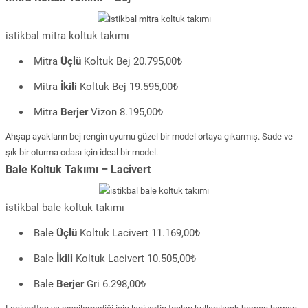
istikbal mitra koltuk takımı
Mitra
Üçlü
Koltuk Bej 20.795,00₺
Mitra
İkili
Koltuk Bej 19.595,00₺
Mitra
Berjer
Vizon 8.195,00₺
Ahşap ayakların bej rengin uyumu güzel bir model ortaya çıkarmış. Sade ve
şık bir oturma odası için ideal bir model.
Bale Koltuk Takımı – Lacivert
istikbal bale koltuk takımı
Bale
Üçlü
Koltuk Lacivert 11.169,00₺
Bale
İkili
Koltuk Lacivert 10.505,00₺
Bale
Berjer
Gri 6.298,00₺