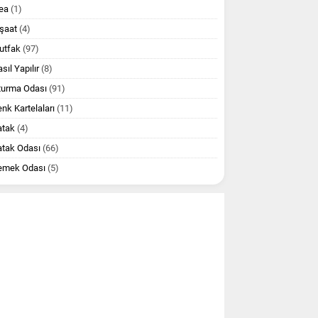
ea
(1)
şaat
(4)
utfak
(97)
sıl Yapılır
(8)
turma Odası
(91)
nk Kartelaları
(11)
atak
(4)
atak Odası
(66)
emek Odası
(5)