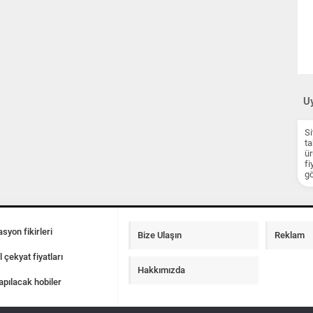
Uy
Si
ta
ür
fi
gö
syon fikirleri
Bize Ulaşın
Reklam
l çekyat fiyatları
Hakkımızda
apılacak hobiler