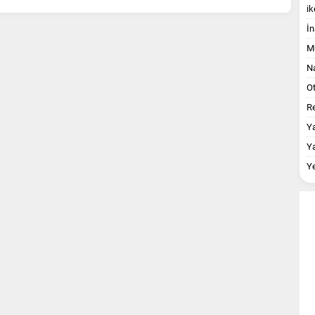
ik
İn
M
Na
O
Re
Y
Y
Y