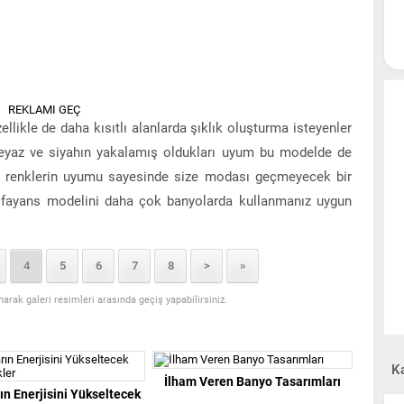
REKLAMI GEÇ
likle de daha kısıtlı alanlarda şıklık oluşturma isteyenler
beyaz ve siyahın yakalamış oldukları uyum bu modelde de
ra renklerin uyumu sayesinde size modası geçmeyecek bir
r fayans modelini daha çok banyolarda kullanmanız uygun
4
5
6
7
8
>
»
anarak galeri resimleri arasında geçiş yapabilirsiniz.
Ka
İlham Veren Banyo Tasarımları
ın Enerjisini Yükseltecek