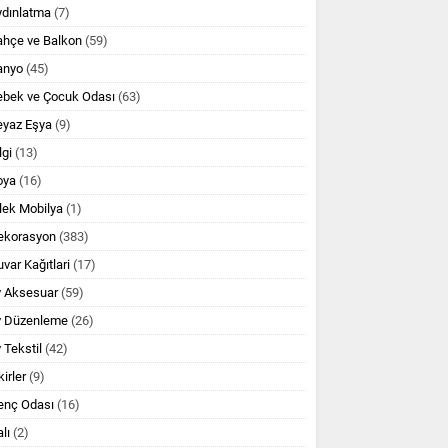
ydınlatma
(7)
ahçe ve Balkon
(59)
anyo
(45)
ebek ve Çocuk Odası
(63)
eyaz Eşya
(9)
lgi
(13)
oya
(16)
lek Mobilya
(1)
ekorasyon
(383)
var Kağıtlari
(17)
v Aksesuar
(59)
v Düzenleme
(26)
 Tekstil
(42)
kirler
(9)
enç Odası
(16)
lı
(2)