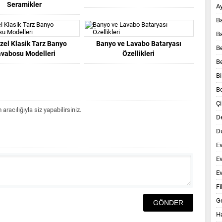
Seramikler
A
B
B
zel Klasik Tarz Banyo
Banyo ve Lavabo Bataryası
B
avabosu Modelleri
Özellikleri
B
Bi
B
Çi
acılığıyla siz yapabilirsiniz.
D
Du
E
E
Ev
Fi
G
Ha