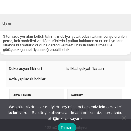
Uyarı
Sitemizde yer alan koltuk takımı, mobilya, yatak odası takımı, banyo ürünleri,
perde, halı modelleri ve diğer ürünlerin fiyatları hakkında sunulan fiyatların
şuanda ki fiyatlar olduğuna garanti vermez. Ürünün satış firması ile
görüşerek güncel fiyatını öğrenebilirsiniz.
Dekorasyon fikirleri
istikbal çekyat fiyatları
evde yapılacak hobiler
Bize Ulaşın
Reklam
Web sitemizde size en iyi deneyimi sunabilmemiz için çerezleri
Gizlilik
Hakkımızda
kullanıyoruz. Bu siteyi kullanmaya devam ederseniz, bunu kabul
ettiğinizi varsayarız.
Tamam
100 m2 ev insaat maliyeti