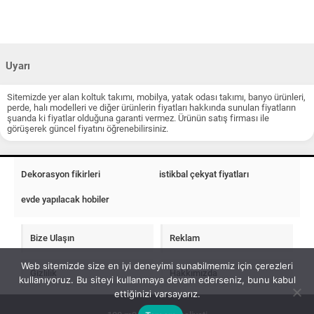
Uyarı
Sitemizde yer alan koltuk takımı, mobilya, yatak odası takımı, banyo ürünleri,
perde, halı modelleri ve diğer ürünlerin fiyatları hakkında sunulan fiyatların
şuanda ki fiyatlar olduğuna garanti vermez. Ürünün satış firması ile
görüşerek güncel fiyatını öğrenebilirsiniz.
Dekorasyon fikirleri
istikbal çekyat fiyatları
evde yapılacak hobiler
Bize Ulaşın
Reklam
Web sitemizde size en iyi deneyimi sunabilmemiz için çerezleri
Gizlilik
Hakkımızda
kullanıyoruz. Bu siteyi kullanmaya devam ederseniz, bunu kabul
ettiğinizi varsayarız.