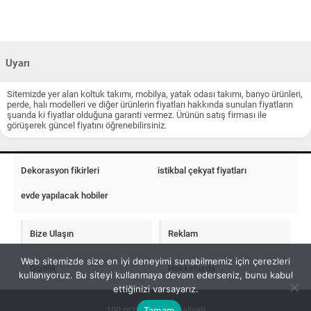
Uyarı
Sitemizde yer alan koltuk takımı, mobilya, yatak odası takımı, banyo ürünleri,
perde, halı modelleri ve diğer ürünlerin fiyatları hakkında sunulan fiyatların
şuanda ki fiyatlar olduğuna garanti vermez. Ürünün satış firması ile
görüşerek güncel fiyatını öğrenebilirsiniz.
Dekorasyon fikirleri
istikbal çekyat fiyatları
evde yapılacak hobiler
Bize Ulaşın
Reklam
Web sitemizde size en iyi deneyimi sunabilmemiz için çerezleri
Gizlilik
Hakkımızda
kullanıyoruz. Bu siteyi kullanmaya devam ederseniz, bunu kabul
ettiğinizi varsayarız.
Tamam
100 m2 ev insaat maliyeti