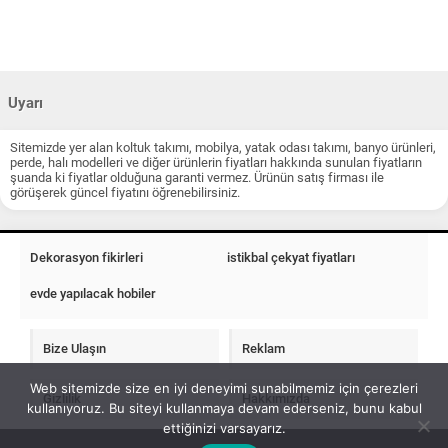
Uyarı
Sitemizde yer alan koltuk takımı, mobilya, yatak odası takımı, banyo ürünleri,
perde, halı modelleri ve diğer ürünlerin fiyatları hakkında sunulan fiyatların
şuanda ki fiyatlar olduğuna garanti vermez. Ürünün satış firması ile
görüşerek güncel fiyatını öğrenebilirsiniz.
Dekorasyon fikirleri
istikbal çekyat fiyatları
evde yapılacak hobiler
Bize Ulaşın
Reklam
Web sitemizde size en iyi deneyimi sunabilmemiz için çerezleri
Gizlilik
Hakkımızda
kullanıyoruz. Bu siteyi kullanmaya devam ederseniz, bunu kabul
ettiğinizi varsayarız.