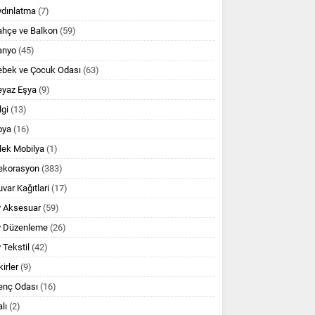
ydınlatma
(7)
ahçe ve Balkon
(59)
anyo
(45)
ebek ve Çocuk Odası
(63)
eyaz Eşya
(9)
lgi
(13)
oya
(16)
lek Mobilya
(1)
ekorasyon
(383)
var Kağıtlari
(17)
v Aksesuar
(59)
v Düzenleme
(26)
 Tekstil
(42)
kirler
(9)
enç Odası
(16)
lı
(2)