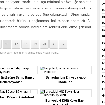
anılan fayans modeli oldukça minimal bir özelliğe sahiptir.
A
le genel olarak size uzun süre kullanımı eskimeyecek bir
B
az ve siyahın uyumu burada öne çıkmaktadır. Diğer yandan
B
sı ortamda bütünlük sağlanması bakımından önemlidir. Bu
B
kullanmanız halinde istediğiniz sonucu elde etme şansınız
B
Bi
B
16
17
18
19
20
>
»
Çi
anarak galeri resimleri arasında geçiş yapabilirsiniz.
D
Du
E
E
rüntüsüne Sahip Banyo
Banyolar İçin En İyi Lavabo
Dekorasyonları
Modelleri
Ev
Fi
G
asıl Döşenir? Anlatımlı!
Banyodaki Kötü Koku Nasıl
Ha