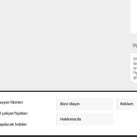
Uy
Si
ta
ür
fi
gö
syon fikirleri
Bize Ulaşın
Reklam
l çekyat fiyatları
Hakkımızda
apılacak hobiler