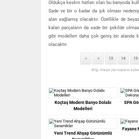
Oldukça keskin hatları olan bu banyoda kull
Sade ve bir o kadar da şık olması nedeniy
alan sağlamış olacaktır. Özellikle de bey
kalan parçaların da sade bir şekilde olma
gibi modelleri daha çok geniş bir alanda 
olacaktır.
«
<
13
14
15
Bilgi: Klavye yön tuşlarını kull
Koçtaş Modern Banyo Dolabı
SPA Gö
Modelleri
Fayans N
Yeni Trend Ahşap Görünümlü