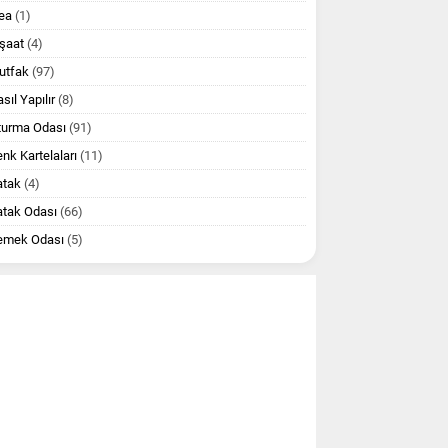
ea
(1)
şaat
(4)
utfak
(97)
sıl Yapılır
(8)
turma Odası
(91)
nk Kartelaları
(11)
atak
(4)
atak Odası
(66)
emek Odası
(5)