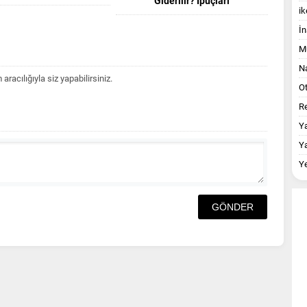
Giderilir? İpuçları
ik
İn
M
Na
acılığıyla siz yapabilirsiniz.
O
Re
Y
Y
Y