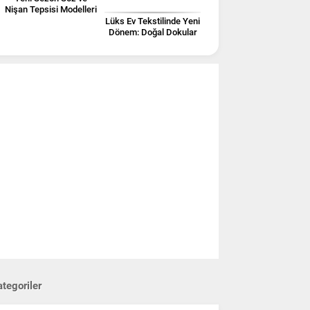
Nişan Tepsisi Modelleri
Lüks Ev Tekstilinde Yeni
Dönem: Doğal Dokular
ve Zamansız Tasarımlar
tegoriler