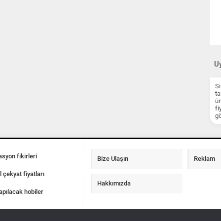
Uy
Si
ta
ür
fi
gö
syon fikirleri
Bize Ulaşın
Reklam
l çekyat fiyatları
Hakkımızda
apılacak hobiler