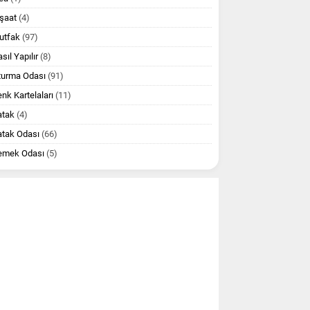
şaat
(4)
utfak
(97)
sıl Yapılır
(8)
turma Odası
(91)
nk Kartelaları
(11)
atak
(4)
atak Odası
(66)
emek Odası
(5)