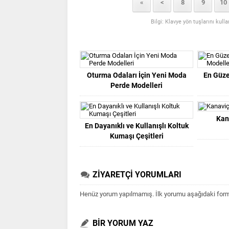
«
<
8
9
10
Bilgi: Klavye yön tuşlarını kull
Oturma Odaları İçin Yeni Moda
En Güze
Perde Modelleri
Kan
En Dayanıklı ve Kullanışlı Koltuk
Kumaşı Çeşitleri
ZİYARETÇİ YORUMLARI
Henüz yorum yapılmamış. İlk yorumu aşağıdaki form ar
BİR YORUM YAZ