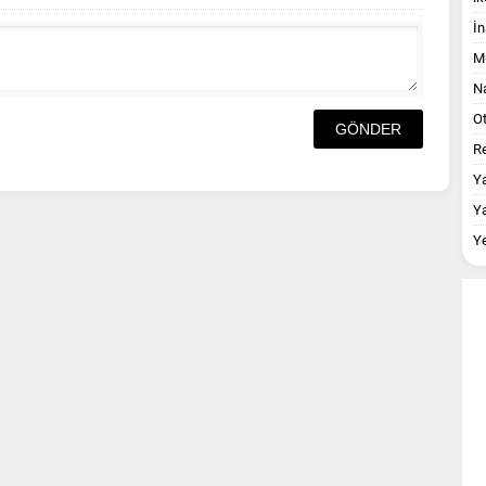
İn
M
Na
O
Re
Y
Y
Y