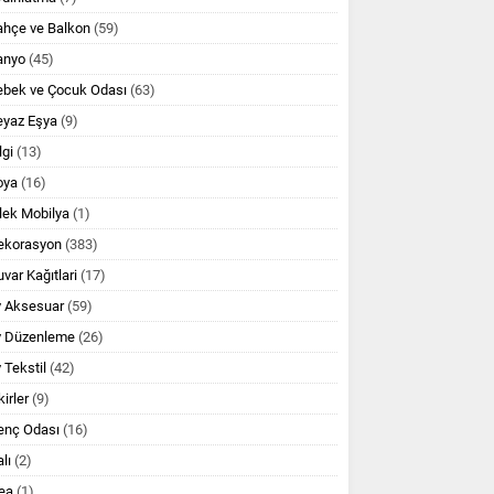
ahçe ve Balkon
(59)
anyo
(45)
ebek ve Çocuk Odası
(63)
eyaz Eşya
(9)
lgi
(13)
oya
(16)
lek Mobilya
(1)
ekorasyon
(383)
var Kağıtlari
(17)
v Aksesuar
(59)
v Düzenleme
(26)
 Tekstil
(42)
kirler
(9)
enç Odası
(16)
lı
(2)
ea
(1)