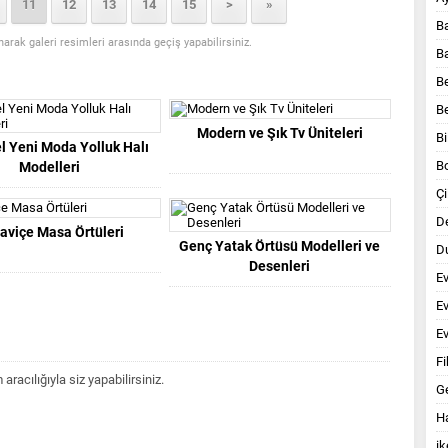
11
12
13
14
15
>
»
B
anarak galeri resimleri arasında geçiş yapabilirsiniz.
B
B
B
Modern ve Şık Tv Üniteleri
Bi
l Yeni Moda Yolluk Halı
B
Modelleri
Çi
D
aviçe Masa Örtüleri
Genç Yatak Örtüsü Modelleri ve
Du
Desenleri
E
E
Ev
Fi
acılığıyla siz yapabilirsiniz.
G
Ha
ik