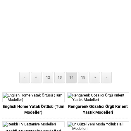
«
<
12
13
14
15
>
»
English Home Yatak Örtüsü (Tüm
Rengarenk Gözalıcı Örgü Kırlent
Modeller)
Yastık Modelleri