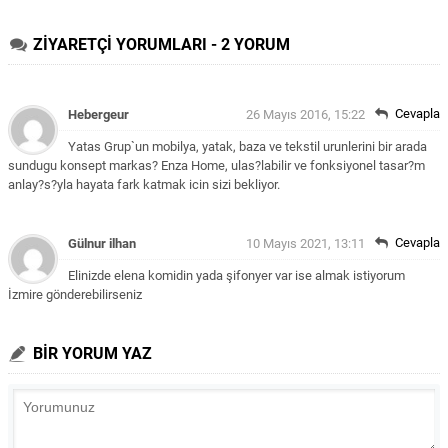
ZİYARETÇİ YORUMLARI - 2 YORUM
Cevapla
Hebergeur
26 Mayıs 2016, 15:22
Yatas Grup`un mobilya, yatak, baza ve tekstil urunlerini bir arada
sundugu konsept markas? Enza Home, ulas?labilir ve fonksiyonel tasar?m
anlay?s?yla hayata fark katmak icin sizi bekliyor.
Cevapla
Gülnur ilhan
10 Mayıs 2021, 13:11
Elinizde elena komidin yada şifonyer var ise almak istiyorum
İzmire gönderebilirseniz
BİR YORUM YAZ