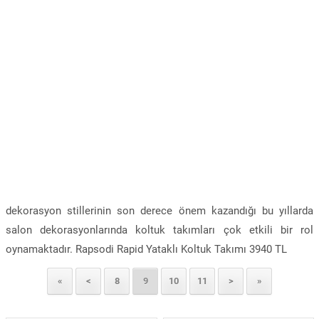
dekorasyon stillerinin son derece önem kazandığı bu yıllarda
salon dekorasyonlarında koltuk takımları çok etkili bir rol
oynamaktadır. Rapsodi Rapid Yataklı Koltuk Takımı 3940 TL
«
<
8
9
10
11
>
»