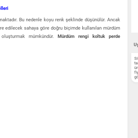
leri
aktadır. Bu nedenle koyu renk şeklinde düşünülür. Ancak
re edilecek sahaya göre doğru biçimde kullanılan mürdüm
on oluşturmak mümkündür.
Mürdüm rengi koltuk perde
Uy
Si
ta
ür
fi
gö