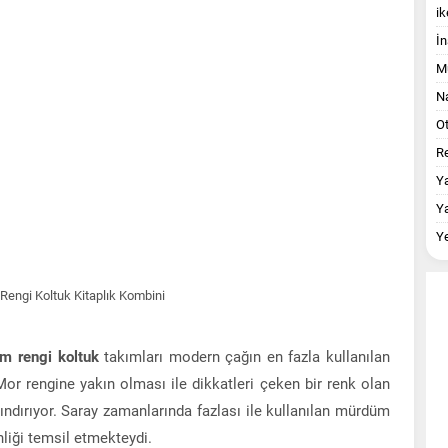
ik
İn
M
Na
O
Re
Y
Y
Y
m rengi koltuk
takımları modern çağın en fazla kullanılan
or rengine yakın olması ile dikkatleri çeken bir renk olan
ındırıyor. Saray zamanlarında fazlası ile kullanılan mürdüm
inliği temsil etmekteydi.