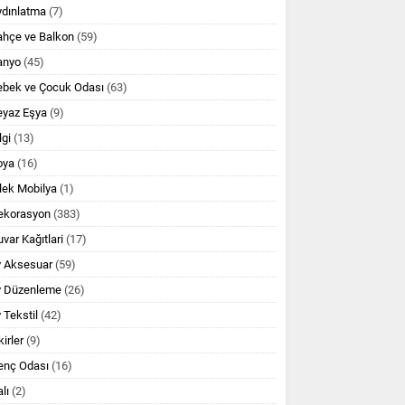
ydınlatma
(7)
ahçe ve Balkon
(59)
anyo
(45)
ebek ve Çocuk Odası
(63)
eyaz Eşya
(9)
lgi
(13)
oya
(16)
lek Mobilya
(1)
ekorasyon
(383)
var Kağıtlari
(17)
v Aksesuar
(59)
v Düzenleme
(26)
 Tekstil
(42)
kirler
(9)
enç Odası
(16)
lı
(2)