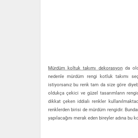
Mürdüm koltuk takımı dekorasyon
da old
nedenle mürdüm rengi kotluk takımı seç
istiyorsanız bu renk tam da size göre diyeb
oldukça çekici ve güzel tasarımların ren
dikkat çeken iddialı renkler kullanılmaktad
renklerden birisi de mürdüm rengidir. Bund
yapılacağını merak eden bireyler adına bu k