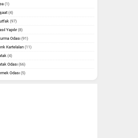
ea
(1)
şaat
(4)
utfak
(97)
sıl Yapılır
(8)
turma Odası
(91)
nk Kartelaları
(11)
atak
(4)
atak Odası
(66)
emek Odası
(5)