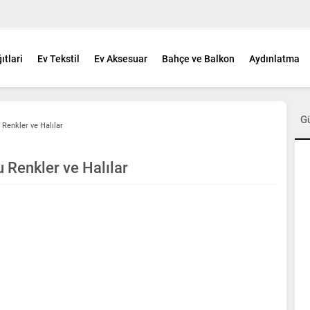
ıtlari
Ev Tekstil
Ev Aksesuar
Bahçe ve Balkon
Aydınlatma
G
Renkler ve Halılar
Renkler ve Halılar