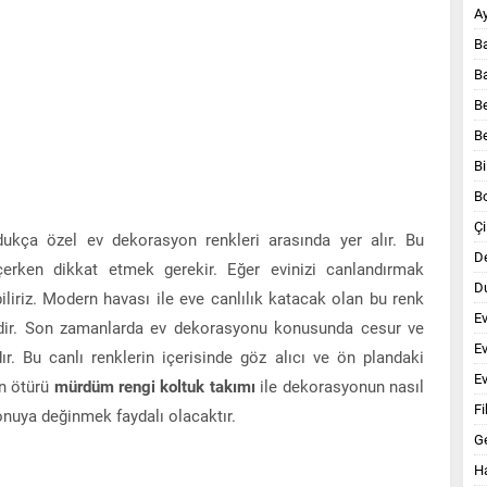
A
B
B
B
B
Bi
B
Çi
ukça özel ev dekorasyon renkleri arasında yer alır. Bu
D
erken dikkat etmek gerekir. Eğer evinizi canlandırmak
Du
iliriz. Modern havası ile eve canlılık katacak olan bu renk
E
gidir. Son zamanlarda ev dekorasyonu konusunda cesur ve
E
ır. Bu canlı renklerin içerisinde göz alıcı ve ön plandaki
Ev
an ötürü
mürdüm rengi koltuk takımı
ile dekorasyonun nasıl
Fi
onuya değinmek faydalı olacaktır.
G
Ha