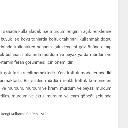
r sahada kullanılacak ise mürdüm renginin açık renklerine
 büyük ise
koyu tonlarda koltuk takımını
kullanmak doğru
risinde kullanırken sahanın ışık dengesi göz önüne alınıp
z ışık bulunan sahalarda mürdüm ve beyaz ya da mürdüm ve
ortamın ferah görünmesi için önemlidir.
nk çok fazla seçilmemektedir. Yeni koltuk modellerinde
iki
nmaktadır. Bu yüzden mürdüm renkli koltuk kombineleri
 gri ve mürdüm, mürdüm ve krem, mürdüm ve beyaz, mürdüm
rdüm, mürdüm ve ekru, mürdüm ve cam göbeği şeklinde