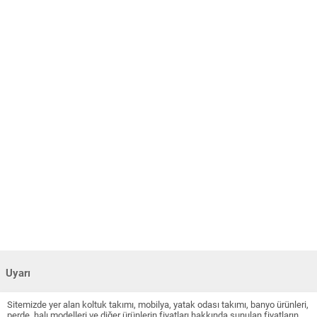
Uyarı
Sitemizde yer alan koltuk takımı, mobilya, yatak odası takımı, banyo ürünleri,
perde, halı modelleri ve diğer ürünlerin fiyatları hakkında sunulan fiyatların