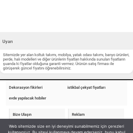
Uyarı
Sitemizde yer alan koltuk takımı, mobilya, yatak odası takımı, banyo ürünleri,
perde, halı modelleri ve diğer ürünlerin fiyatları hakkında sunulan fiyatların
şuanda ki fiyatlar olduğuna garanti vermez. Ürünün satış firması ile
görüşerek güncel fiyatını öğrenebilirsiniz.
Dekorasyon fikirleri
istikbal çekyat fiyatları
evde yapılacak hobiler
Bize Ulaşın
Reklam
Web sitemizde size en iyi deneyimi sunabilmemiz için çerezleri
Gizlilik
Hakkımızda
kullanıyoruz. Bu siteyi kullanmaya devam ederseniz, bunu kabul