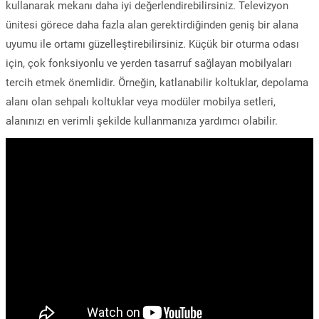
kullanarak mekanı daha iyi değerlendirebilirsiniz. Televizyon
ünitesi görece daha fazla alan gerektirdiğinden geniş bir alana
uyumu ile ortamı güzelleştirebilirsiniz. Küçük bir oturma odası
için, çok fonksiyonlu ve yerden tasarruf sağlayan mobilyaları
tercih etmek önemlidir. Örneğin, katlanabilir koltuklar, depolama
alanı olan sehpalı koltuklar veya modüler mobilya setleri,
alanınızı en verimli şekilde kullanmanıza yardımcı olabilir.