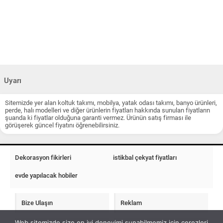
Uyarı
Sitemizde yer alan koltuk takımı, mobilya, yatak odası takımı, banyo ürünleri,
perde, halı modelleri ve diğer ürünlerin fiyatları hakkında sunulan fiyatların
şuanda ki fiyatlar olduğuna garanti vermez. Ürünün satış firması ile
görüşerek güncel fiyatını öğrenebilirsiniz.
Dekorasyon fikirleri
istikbal çekyat fiyatları
evde yapılacak hobiler
Bize Ulaşın
Reklam
Web sitemizde size en iyi deneyimi sunabilmemiz için çerezleri