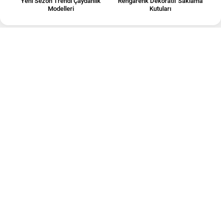
Yeni Sezon Trendi Çaydanlık
Rengarenk Dekoratif Saklama
Modelleri
Kutuları