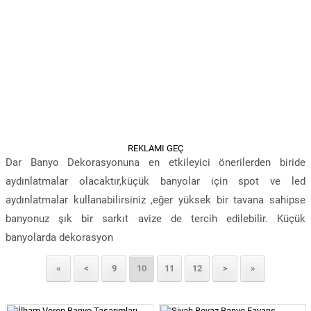
REKLAMI GEÇ
Dar Banyo Dekorasyonuna en etkileyici önerilerden biride
aydınlatmalar olacaktır,küçük banyolar için spot ve led
aydınlatmalar kullanabilirsiniz ,eğer yüksek bir tavana sahipse
banyonuz şık bir sarkıt avize de tercih edilebilir. Küçük
banyolarda dekorasyon
«
<
9
10
11
12
>
»