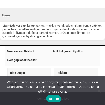
Uyarı
Sitemizde yer alan koltuk takımı, mobilya, yatak odası takımı, banyo ürünleri,
perde, halı modelleri ve diğer ürünlerin fiyatları hakkında sunulan fiyatların
şuanda ki fiyatlar olduğuna garanti vermez. Ürünün satış firması ile
görüşerek güncel fiyatını öğrenebilirsiniz.
Dekorasyon fikirleri
istikbal çekyat fiyatları
evde yapılacak hobiler
Bize Ulaşın
Reklam
Web sitemizde size en iyi deneyimi sunabilmemiz için çerezleri
Gizlilik
Hakkımızda
kullanıyoruz. Bu siteyi kullanmaya devam ederseniz, bunu kabul
ettiğinizi varsayarız.
Tamam
100 m2 ev insaat maliyeti