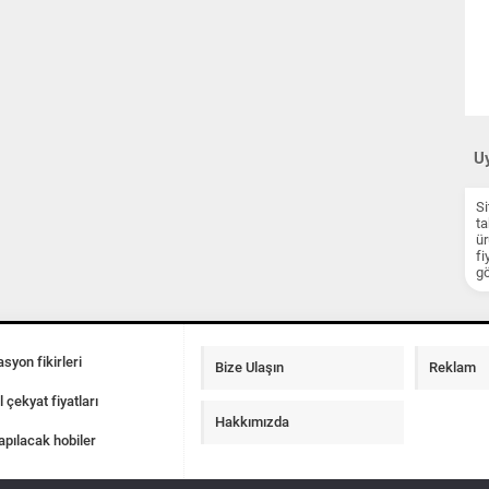
Uy
Si
ta
ür
fi
gö
syon fikirleri
Bize Ulaşın
Reklam
l çekyat fiyatları
Hakkımızda
apılacak hobiler