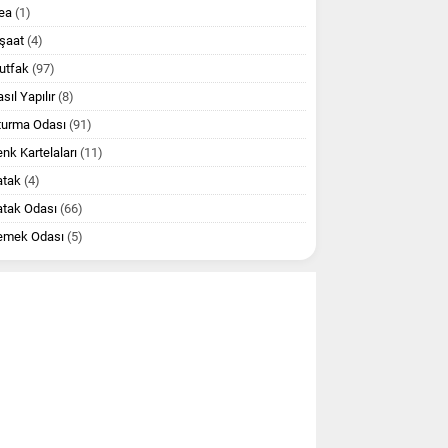
ea
(1)
şaat
(4)
utfak
(97)
sıl Yapılır
(8)
turma Odası
(91)
nk Kartelaları
(11)
atak
(4)
atak Odası
(66)
emek Odası
(5)