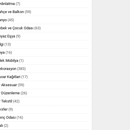
ydınlatma
(7)
ahçe ve Balkon
(59)
anyo
(45)
ebek ve Çocuk Odası
(63)
eyaz Eşya
(9)
lgi
(13)
oya
(16)
lek Mobilya
(1)
ekorasyon
(383)
var Kağıtlari
(17)
v Aksesuar
(59)
v Düzenleme
(26)
 Tekstil
(42)
kirler
(9)
enç Odası
(16)
lı
(2)