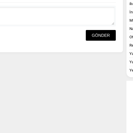
ik
İn
M
Na
O
Re
Y
Y
Y