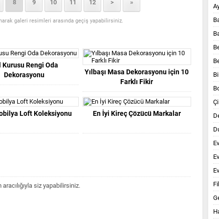
8
9
10
11
12
>
»
A
B
anarak galeri resimleri arasında geçiş yapabilirsiniz.
B
B
B
l Kurusu Rengi Oda
Yılbaşı Masa Dekorasyonu için 10
Dekorasyonu
Bi
Farklı Fikir
B
Çi
bilya Loft Koleksiyonu
En İyi Kireç Çözücü Markalar
D
Du
E
E
Ev
Fi
acılığıyla siz yapabilirsiniz.
G
Ha