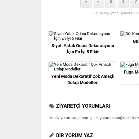
«
<
5
6
7
Bilgi: Klavye yön tuşlarını kull
Gü
Siyah Yatak Odası Dekorasyonu
İçin En İyi 5 Fikir
Fuga Mo
Yeni Moda Dekoratif Çok Amaçlı
Dolap Modelleri
ZİYARETÇİ YORUMLARI
Henüz yorum yapılmamış. İlk yorumu aşağıdaki form ar
BİR YORUM YAZ