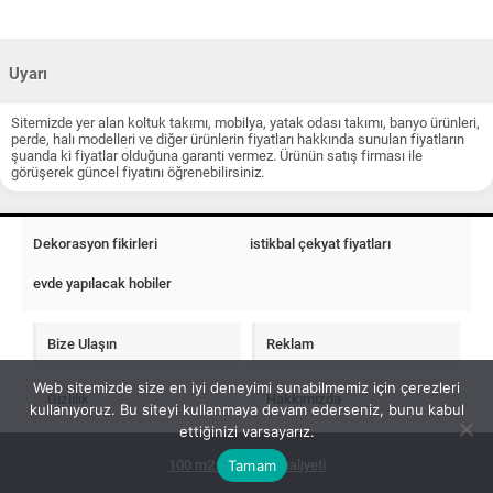
Uyarı
Sitemizde yer alan koltuk takımı, mobilya, yatak odası takımı, banyo ürünleri,
perde, halı modelleri ve diğer ürünlerin fiyatları hakkında sunulan fiyatların
şuanda ki fiyatlar olduğuna garanti vermez. Ürünün satış firması ile
görüşerek güncel fiyatını öğrenebilirsiniz.
Dekorasyon fikirleri
istikbal çekyat fiyatları
evde yapılacak hobiler
Bize Ulaşın
Reklam
Web sitemizde size en iyi deneyimi sunabilmemiz için çerezleri
Gizlilik
Hakkımızda
kullanıyoruz. Bu siteyi kullanmaya devam ederseniz, bunu kabul
ettiğinizi varsayarız.
Tamam
100 m2 ev insaat maliyeti