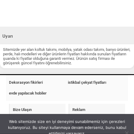
Uyarı
Sitemizde yer alan koltuk takımı, mobilya, yatak odası takımı, banyo ürünleri,
perde, halı modelleri ve diğer ürünlerin fiyatları hakkında sunulan fiyatların
şuanda ki fiyatlar olduğuna garanti vermez. Ürünün satış firması ile
görüşerek güncel fiyatını öğrenebilirsiniz.
Dekorasyon fikirleri
istikbal çekyat fiyatları
evde yapılacak hobiler
Bize Ulaşın
Reklam
Web sitemizde size en iyi deneyimi sunabilmemiz için çerezleri
Gizlilik
Hakkımızda
kullanıyoruz. Bu siteyi kullanmaya devam ederseniz, bunu kabul
ettiğinizi varsayarız.