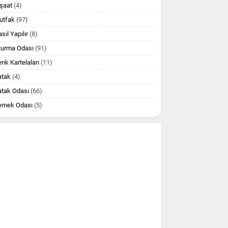
şaat
(4)
utfak
(97)
sıl Yapılır
(8)
turma Odası
(91)
nk Kartelaları
(11)
atak
(4)
atak Odası
(66)
emek Odası
(5)