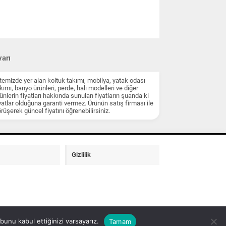
arı
temizde yer alan koltuk takımı, mobilya, yatak odası
kımı, banyo ürünleri, perde, halı modelleri ve diğer
ünlerin fiyatları hakkında sunulan fiyatların şuanda ki
yatlar olduğuna garanti vermez. Ürünün satış firması ile
rüşerek güncel fiyatını öğrenebilirsiniz.
Gizlilik
unu kabul ettiğinizi varsayarız.
Tamam