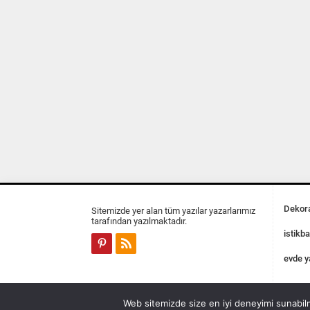
Dekora
Sitemizde yer alan tüm yazılar yazarlarımız
tarafından yazılmaktadır.
istikba
evde y
Web sitemizde size en iyi deneyimi sunabilm