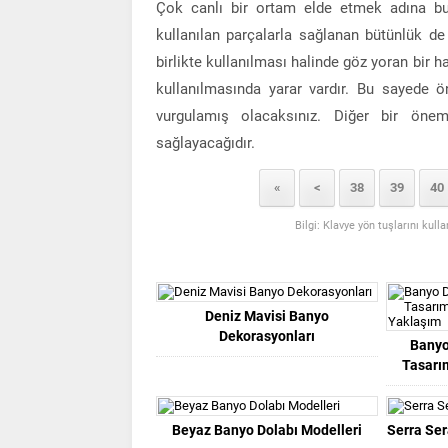
Çok canlı bir ortam elde etmek adına bu
kullanılan parçalarla sağlanan bütünlük de
birlikte kullanılması halinde göz yoran bir h
kullanılmasında yarar vardır. Bu sayede ö
vurgulamış olacaksınız. Diğer bir öne
sağlayacağıdır.
«
<
38
39
40
Bilgi: Klavye yön tuşlarını kull
Deniz Mavisi Banyo
Dekorasyonları
Banyo
Tasarım
Beyaz Banyo Dolabı Modelleri
Serra Ser