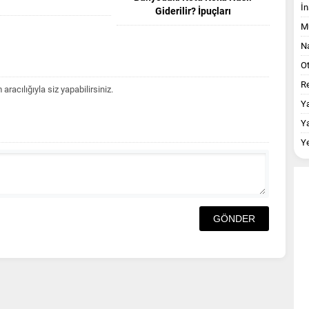
İn
Giderilir? İpuçları
M
Na
O
Re
acılığıyla siz yapabilirsiniz.
Y
Y
Y