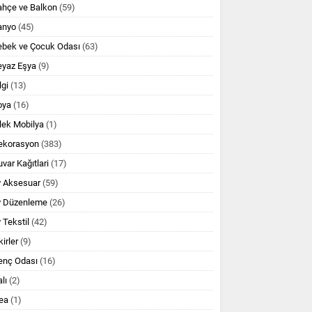
ahçe ve Balkon
(59)
anyo
(45)
ebek ve Çocuk Odası
(63)
eyaz Eşya
(9)
lgi
(13)
oya
(16)
lek Mobilya
(1)
ekorasyon
(383)
var Kağıtlari
(17)
v Aksesuar
(59)
v Düzenleme
(26)
 Tekstil
(42)
kirler
(9)
enç Odası
(16)
lı
(2)
ea
(1)