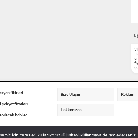
Uy
Si
ta
ür
fi
gö
syon fikirleri
Bize Ulaşın
Reklam
l çekyat fiyatları
Hakkımızda
apılacak hobiler
emiz için çerezleri kullanıyoruz. Bu siteyi kullanmaya devam ederseniz, b
100 m2 ev insaat maliyeti