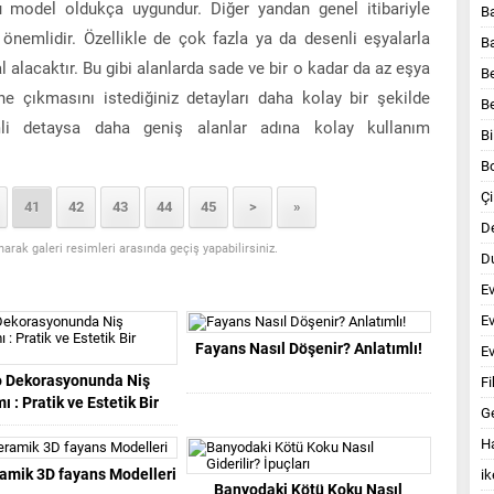
 model oldukça uygundur. Diğer yandan genel itibariyle
B
 önemlidir. Özellikle de çok fazla ya da desenli eşyalarla
B
al alacaktır. Bu gibi alanlarda sade ve bir o kadar da az eşya
B
ne çıkmasını istediğiniz detayları daha kolay bir şekilde
B
mli detaysa daha geniş alanlar adına kolay kullanım
Bi
B
Çi
41
42
43
44
45
>
»
D
anarak galeri resimleri arasında geçiş yapabilirsiniz.
Du
E
E
Fayans Nasıl Döşenir? Anlatımlı!
Ev
 Dekorasyonunda Niş
Fi
ı : Pratik ve Estetik Bir
G
Yaklaşım
Ha
amik 3D fayans Modelleri
ik
Banyodaki Kötü Koku Nasıl